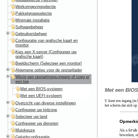
Werkomgevingselectie
Pakketgroepselectie
Minimale installatie
Softwarebeheer
Gebruikersbeheer
Configuratie van grafische kaart en
monitor
Kies een X-server (Configureer uw
grafische kaart)
Beeldscherm (Selecteer een monitor)
Algemene opties voor de opstartlader
Wijzig een opstartmenu-ingang of voeg er
een toe
Met een BIOS-systeem
Met een BIOS
Met een UEFI-systeem
U kunt een ingang (in 
Overzicht van diverse instellingen
het scherm dat zich op
Configureer uw tijdzone
Selecteer uw land
Opmerki
Configureer uw diensten
Muiskeuze
Als u
Grub
bewerken, of
Geluidsconfiguratie