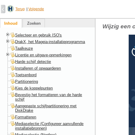
Terug
|
Volgende
Inhoud
Zoeken
Wijzig een 
Selecteer en gebruik ISO's
DrakX, het Mageia-installatieprogramma
Taalkeuze
Licentie en uitgave-opmerkingen
Harde schijf detectie
Installeren of opwaarderen
Toetsenbord
Partitionering
Kies de koppelpunten
Bevestig het formatteren van de harde
schijf
Aangepaste schijfpartitionering met
DiskDrake
Formatteren
Mediaselectie (Configureer aanvullende
installatiebronnen)
Mediaselectie (Nonfree)