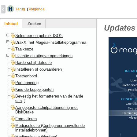
Terug
|
Volgende
Inhoud
Zoeken
Updates
Selecteer en gebruik ISO's
DrakX, het Mageia-installatieprogramma
Taalkeuze
Licentie en uitgave-opmerkingen
Harde schijf detectie
Installeren of opwaarderen
Toetsenbord
Partitionering
Kies de koppelpunten
Bevestig het formatteren van de harde
schijf
Aangepaste schijfpartitionering met
DiskDrake
Formatteren
Mediaselectie (Configureer aanvullende
installatiebronnen)
Mediaselectie (Nonfree)