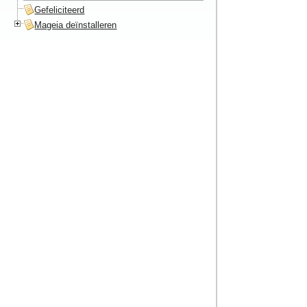
Gefeliciteerd
Mageia deïnstalleren