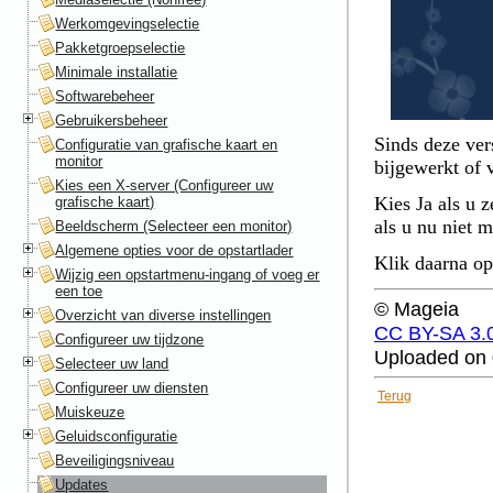
Werkomgevingselectie
Pakketgroepselectie
Minimale installatie
Softwarebeheer
Gebruikersbeheer
Sinds deze ver
Configuratie van grafische kaart en
monitor
bijgewerkt of v
Kies een X-server (Configureer uw
Kies
Ja
als u z
grafische kaart)
als u nu niet 
Beeldscherm (Selecteer een monitor)
Algemene opties voor de opstartlader
Klik daarna o
Wijzig een opstartmenu-ingang of voeg er
een toe
© Mageia
Overzicht van diverse instellingen
CC BY-SA 3.
Configureer uw tijdzone
Uploaded on 
Selecteer uw land
Configureer uw diensten
Terug
Muiskeuze
Geluidsconfiguratie
Beveiligingsniveau
Updates