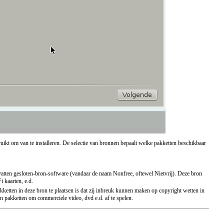
uikt om van te installeren. De selectie van bronnen bepaalt welke pakketten beschikbaar
bevatten gesloten-bron-software (vandaar de naam Nonfree, oftewel Nietvrij). Deze bron
 kaarten, e.d.
akketten in deze bron te plaatsen is dat zij inbreuk kunnen maken op copyright wetten in
n pakketten om commerciele video, dvd e.d. af te spelen.