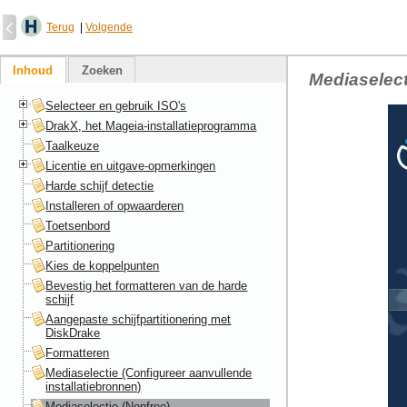
Terug
|
Volgende
Inhoud
Zoeken
Mediaselect
Selecteer en gebruik ISO's
DrakX, het Mageia-installatieprogramma
Taalkeuze
Licentie en uitgave-opmerkingen
Harde schijf detectie
Installeren of opwaarderen
Toetsenbord
Partitionering
Kies de koppelpunten
Bevestig het formatteren van de harde
schijf
Aangepaste schijfpartitionering met
DiskDrake
Formatteren
Mediaselectie (Configureer aanvullende
installatiebronnen)
Mediaselectie (Nonfree)