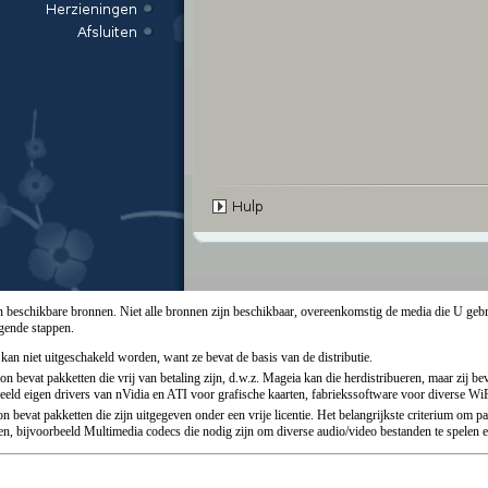
van beschikbare bronnen. Niet alle bronnen zijn beschikbaar, overeenkomstig de media die U gebr
lgende stappen.
kan niet uitgeschakeld worden, want ze bevat de basis van de distributie.
on bevat pakketten die vrij van betaling zijn, d.w.z. Mageia kan die herdistribueren, maar zij 
eeld eigen drivers van nVidia en ATI voor grafische kaarten, fabriekssoftware voor diverse WiFi
n bevat pakketten die zijn uitgegeven onder een vrije licentie. Het belangrijkste criterium om p
, bijvoorbeeld Multimedia codecs die nodig zijn om diverse audio/video bestanden te spelen e