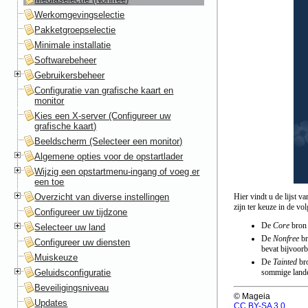
Werkomgevingselectie
Pakketgroepselectie
Minimale installatie
Softwarebeheer
Gebruikersbeheer
Configuratie van grafische kaart en
monitor
Kies een X-server (Configureer uw
grafische kaart)
Beeldscherm (Selecteer een monitor)
Algemene opties voor de opstartlader
Wijzig een opstartmenu-ingang of voeg er
een toe
Overzicht van diverse instellingen
Hier vindt u de lijst 
zijn ter keuze in de vo
Configureer uw tijdzone
De
Core
bron 
Selecteer uw land
De
Nonfree
br
Configureer uw diensten
bevat bijvoorb
Muiskeuze
De
Tainted
bro
Geluidsconfiguratie
sommige landen
Beveiligingsniveau
© Mageia
Updates
CC BY-SA 3.0