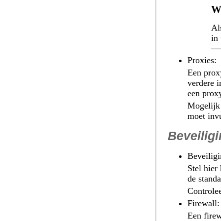
W
Al
in
Proxies
:
Een prox
verdere i
een proxy
Mogelijk
moet invu
Beveilig
Beveilig
Stel hier
de standa
Controlee
Firewall
:
Een firew