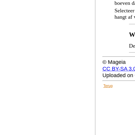
boeven da
Selectee
hangt af
W
De
© Mageia
CC BY-SA 3.
Uploaded on 
Terug