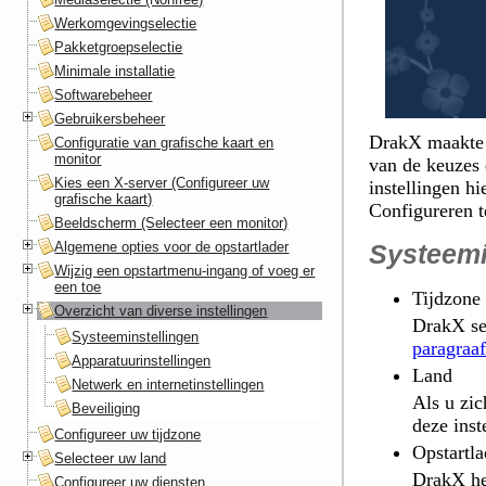
Werkomgevingselectie
Pakketgroepselectie
Minimale installatie
Softwarebeheer
Gebruikersbeheer
DrakX maakte 
Configuratie van grafische kaart en
monitor
van de keuzes 
Kies een X-server (Configureer uw
instellingen h
grafische kaart)
Configureren
t
Beeldscherm (Selecteer een monitor)
Algemene opties voor de opstartlader
Systeemi
Wijzig een opstartmenu-ingang of voeg er
een toe
Tijdzone
Overzicht van diverse instellingen
DrakX se
Systeeminstellingen
paragraa
Apparatuurinstellingen
Land
Netwerk en internetinstellingen
Als u zic
Beveiliging
deze inst
Configureer uw tijdzone
Opstartla
Selecteer uw land
DrakX hee
Configureer uw diensten