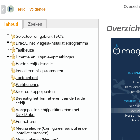
Overzicht
Terug
|
Volgende
Inhoud
Zoeken
Overzich
Selecteer en gebruik ISO's
DrakX, het Mageia-installatieprogramma
Taalkeuze
Licentie en uitgave-opmerkingen
Harde schijf detectie
Installeren of opwaarderen
Toetsenbord
Partitionering
Kies de koppelpunten
Bevestig het formatteren van de harde
schijf
Aangepaste schijfpartitionering met
DiskDrake
Formatteren
Mediaselectie (Configureer aanvullende
installatiebronnen)
Mediaselectie (Nonfree)