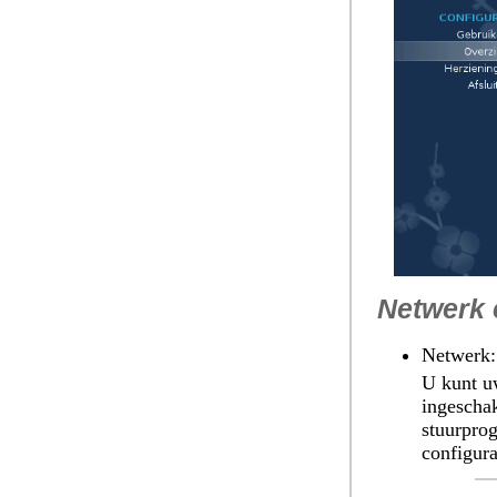
Netwerk e
Netwerk
:
U kunt uw
ingeschak
stuurprog
configur