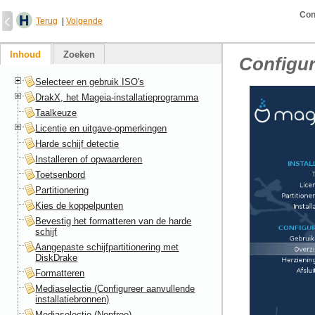
Con
Terug
|
Volgende
Inhoud
Zoeken
Configur
Selecteer en gebruik ISO's
DrakX, het Mageia-installatieprogramma
Taalkeuze
Licentie en uitgave-opmerkingen
Harde schijf detectie
Installeren of opwaarderen
Toetsenbord
Partitionering
Kies de koppelpunten
Bevestig het formatteren van de harde
schijf
Aangepaste schijfpartitionering met
DiskDrake
Formatteren
Mediaselectie (Configureer aanvullende
installatiebronnen)
Mediaselectie (Nonfree)