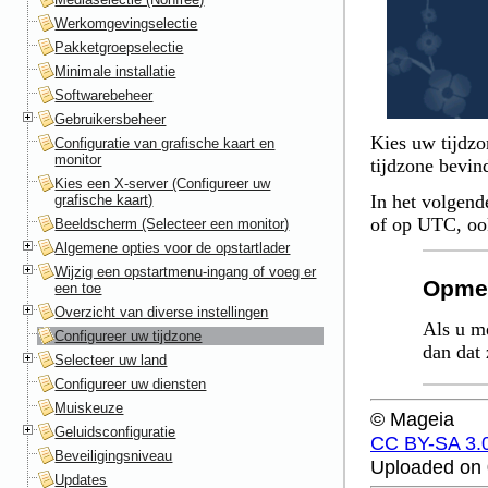
Werkomgevingselectie
Pakketgroepselectie
Minimale installatie
Softwarebeheer
Gebruikersbeheer
Kies uw tijdzon
Configuratie van grafische kaart en
monitor
tijdzone bevind
Kies een X-server (Configureer uw
In het volgend
grafische kaart)
of op UTC, o
Beeldscherm (Selecteer een monitor)
Algemene opties voor de opstartlader
Wijzig een opstartmenu-ingang of voeg er
Opme
een toe
Overzicht van diverse instellingen
Als u m
Configureer uw tijdzone
dan dat 
Selecteer uw land
Configureer uw diensten
Muiskeuze
© Mageia
Geluidsconfiguratie
CC BY-SA 3.
Beveiligingsniveau
Uploaded on 
Updates