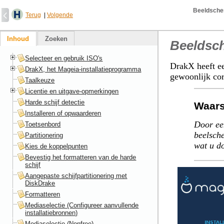
Beeldscher
Terug
|
Volgende
Inhoud
Zoeken
Beeldsch
Selecteer en gebruik ISO's
DrakX heeft ee
DrakX, het Mageia-installatieprogramma
gewoonlijk corr
Taalkeuze
Licentie en uitgave-opmerkingen
Harde schijf detectie
Waar
Installeren of opwaarderen
Door ee
Toetsenbord
beelsch
Partitionering
wat u do
Kies de koppelpunten
Bevestig het formatteren van de harde
schijf
Aangepaste schijfpartitionering met
DiskDrake
Formatteren
Mediaselectie (Configureer aanvullende
installatiebronnen)
Mediaselectie (Nonfree)