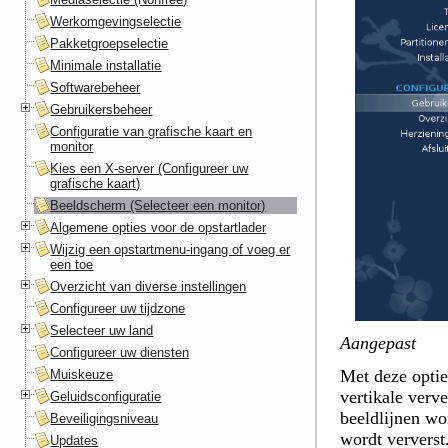
Werkomgevingselectie
Pakketgroepselectie
Minimale installatie
Softwarebeheer
Gebruikersbeheer
Configuratie van grafische kaart en
monitor
Kies een X-server (Configureer uw
grafische kaart)
Beeldscherm (Selecteer een monitor)
Algemene opties voor de opstartlader
Wijzig een opstartmenu-ingang of voeg er
een toe
Overzicht van diverse instellingen
Configureer uw tijdzone
Selecteer uw land
Aangepast
Configureer uw diensten
Met deze optie
Muiskeuze
vertikale verv
Geluidsconfiguratie
beeldlijnen wo
Beveiligingsniveau
wordt ververst
Updates