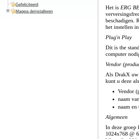
Gefeliciteerd
Het is
ERG B
Mageia deïnstalleren
verversingsfre
beschadigen. 
het instellen i
Plug'n Play
Dit is the sta
computer nodig
Vendor (produ
Als DrakX uw b
kunt u deze al
Vendor (
naam van
naam en 
Algemeen
In deze groep k
1024x768 @ 60H