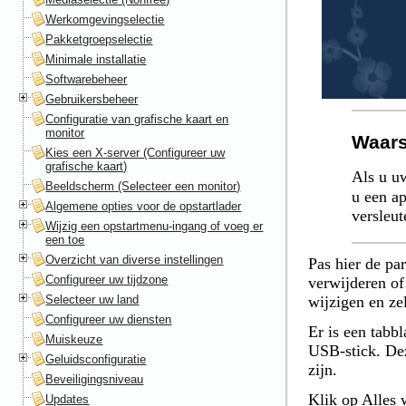
Werkomgevingselectie
Pakketgroepselectie
Minimale installatie
Softwarebeheer
Gebruikersbeheer
Configuratie van grafische kaart en
monitor
Waar
Kies een X-server (Configureer uw
grafische kaart)
Als u uw
Beeldscherm (Selecteer een monitor)
u een a
Algemene opties voor de opstartlader
versleut
Wijzig een opstartmenu-ingang of voeg er
een toe
Overzicht van diverse instellingen
Pas hier de par
Configureer uw tijdzone
verwijderen of
Selecteer uw land
wijzigen en zel
Configureer uw diensten
Er is een tabb
Muiskeuze
USB-stick. Dez
Geluidsconfiguratie
zijn.
Beveiligingsniveau
Klik op
Alles 
Updates