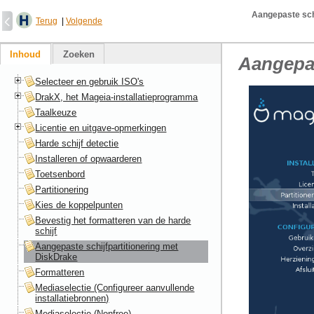
Aangepaste schi
Terug
|
Volgende
Inhoud
Zoeken
Aangepas
Selecteer en gebruik ISO's
DrakX, het Mageia-installatieprogramma
Taalkeuze
Licentie en uitgave-opmerkingen
Harde schijf detectie
Installeren of opwaarderen
Toetsenbord
Partitionering
Kies de koppelpunten
Bevestig het formatteren van de harde
schijf
Aangepaste schijfpartitionering met
DiskDrake
Formatteren
Mediaselectie (Configureer aanvullende
installatiebronnen)
Mediaselectie (Nonfree)