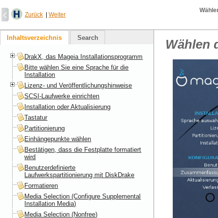
Wählen
Zurück
|
Weiter
Inhaltsverzeichnis
Search
Wählen d
DrakX, das Mageia Installationsprogramm
Bitte wählen Sie eine Sprache für die
Installation
Lizenz- und Veröffentlichungshinweise
SCSI-Laufwerke einrichten
Installation oder Aktualisierung
Tastatur
Partitionierung
Einhängepunkte wählen
Bestätigen, dass die Festplatte formatiert
wird
Benutzerdefinierte
Laufwerkspartitionierung mit DiskDrake
Formatieren
Media Selection (Configure Supplemental
Installation Media)
Media Selection (Nonfree)