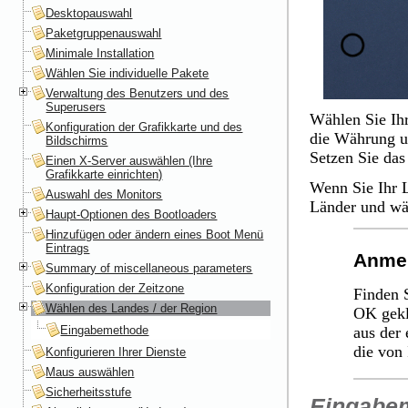
Desktopauswahl
Paketgruppenauswahl
Minimale Installation
Wählen Sie individuelle Pakete
Verwaltung des Benutzers und des
Superusers
Wählen Sie Ihr
Konfiguration der Grafikkarte und des
die Währung un
Bildschirms
Setzen Sie das
Einen X-Server auswählen (Ihre
Grafikkarte einrichten)
Wenn Sie Ihr L
Auswahl des Monitors
Länder
und wäh
Haupt-Optionen des Bootloaders
Hinzufügen oder ändern eines Boot Menü
Eintrags
Anme
Summary of miscellaneous parameters
Konfiguration der Zeitzone
Finden S
Wählen des Landes / der Region
OK
gekl
Eingabemethode
aus der 
die von
Konfigurieren Ihrer Dienste
Maus auswählen
Sicherheitsstufe
Eingabe