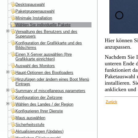
Desktopauswahl
Paketgruppenauswahl
Minimale Installation
Wählen Sie individuelle Pakete
Verwaltung des Benutzers und des
Superusers
Hier können Si
Konfiguration der Grafikkarte und des
anzupassen.
Bildschirms
Einen X-Server auswählen (Ihre
Nachdem Sie I
Grafikkarte einrichten)
unteren Ende d
Auswahl des Monitors
funktioniert d
Haupt-Optionen des Bootloaders
Paketauswahl 
Hinzufügen oder ändern eines Boot Menü
installieren. S
Eintrags
anklicken und 
Summary of miscellaneous parameters
Konfiguration der Zeitzone
Zurück
Wählen des Landes / der Region
Konfigurieren Ihrer Dienste
Maus auswählen
Sicherheitsstufe
Aktualisierungen (Updates)