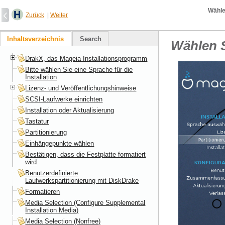
Wähle
Zurück
|
Weiter
Inhaltsverzeichnis
Search
Wählen S
DrakX, das Mageia Installationsprogramm
Bitte wählen Sie eine Sprache für die
Installation
Lizenz- und Veröffentlichungshinweise
SCSI-Laufwerke einrichten
Installation oder Aktualisierung
Tastatur
Partitionierung
Einhängepunkte wählen
Bestätigen, dass die Festplatte formatiert
wird
Benutzerdefinierte
Laufwerkspartitionierung mit DiskDrake
Formatieren
Media Selection (Configure Supplemental
Installation Media)
Media Selection (Nonfree)