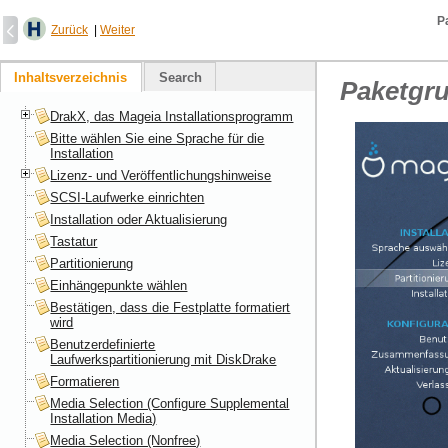
P
Zurück
|
Weiter
Inhaltsverzeichnis
Search
Paketgr
DrakX, das Mageia Installationsprogramm
Bitte wählen Sie eine Sprache für die
Installation
Lizenz- und Veröffentlichungshinweise
SCSI-Laufwerke einrichten
Installation oder Aktualisierung
Tastatur
Partitionierung
Einhängepunkte wählen
Bestätigen, dass die Festplatte formatiert
wird
Benutzerdefinierte
Laufwerkspartitionierung mit DiskDrake
Formatieren
Media Selection (Configure Supplemental
Installation Media)
Media Selection (Nonfree)