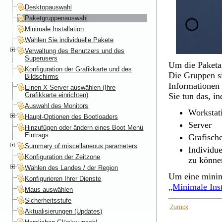
Desktopauswahl
Paketgruppenauswahl
Minimale Installation
Wählen Sie individuelle Pakete
Verwaltung des Benutzers und des
Superusers
Um die Paketa
Konfiguration der Grafikkarte und des
Die Gruppen si
Bildschirms
Informationen 
Einen X-Server auswählen (Ihre
Grafikkarte einrichten)
Sie tun das, i
Auswahl des Monitors
Workstat
Haupt-Optionen des Bootloaders
Server
Hinzufügen oder ändern eines Boot Menü
Eintrags
Grafisc
Summary of miscellaneous parameters
Individu
Konfiguration der Zeitzone
zu können
Wählen des Landes / der Region
Um eine minima
Konfigurieren Ihrer Dienste
„Minimale Inst
Maus auswählen
Sicherheitsstufe
Zurück
Aktualisierungen (Updates)