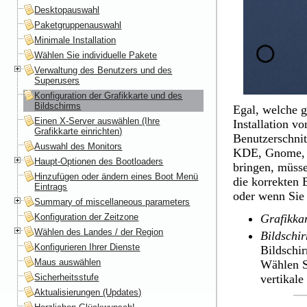
Desktopauswahl
Paketgruppenauswahl
Minimale Installation
Wählen Sie individuelle Pakete
Verwaltung des Benutzers und des
Superusers
Konfiguration der Grafikkarte und des
Bildschirms
Egal, welche g
Einen X-Server auswählen (Ihre
Installation v
Grafikkarte einrichten)
Benutzerschnit
Auswahl des Monitors
KDE
,
Gnome
Haupt-Optionen des Bootloaders
bringen, müss
Hinzufügen oder ändern eines Boot Menü
die korrekten 
Eintrags
oder wenn Sie 
Summary of miscellaneous parameters
Konfiguration der Zeitzone
Grafikka
Wählen des Landes / der Region
Bildschi
Konfigurieren Ihrer Dienste
Bildschir
Maus auswählen
Wählen 
Sicherheitsstufe
vertikale
Aktualisierungen (Updates)