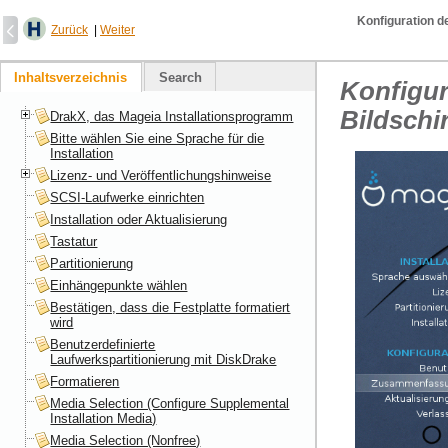
Konfiguration d
Zurück
|
Weiter
Inhaltsverzeichnis
Search
Konfigur
Bildschi
DrakX, das Mageia Installationsprogramm
Bitte wählen Sie eine Sprache für die
Installation
Lizenz- und Veröffentlichungshinweise
SCSI-Laufwerke einrichten
Installation oder Aktualisierung
Tastatur
Partitionierung
Einhängepunkte wählen
Bestätigen, dass die Festplatte formatiert
wird
Benutzerdefinierte
Laufwerkspartitionierung mit DiskDrake
Formatieren
Media Selection (Configure Supplemental
Installation Media)
Media Selection (Nonfree)