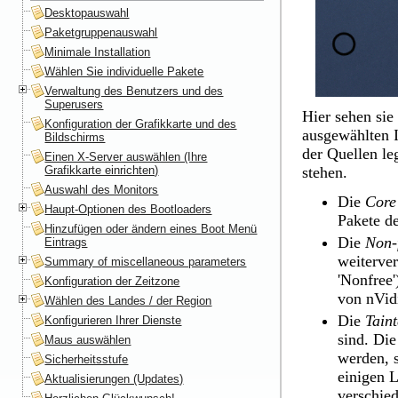
Desktopauswahl
Paketgruppenauswahl
Minimale Installation
Wählen Sie individuelle Pakete
Verwaltung des Benutzers und des
Superusers
Hier sehen sie
Konfiguration der Grafikkarte und des
ausgewählten I
Bildschirms
der Quellen le
Einen X-Server auswählen (Ihre
Grafikkarte einrichten)
stehen.
Auswahl des Monitors
Die
Core
Haupt-Optionen des Bootloaders
Pakete de
Hinzufügen oder ändern eines Boot Menü
Die
Non-
Eintrags
weiterver
Summary of miscellaneous parameters
'Nonfree'
Konfiguration der Zeitzone
von nVid
Wählen des Landes / der Region
Die
Tain
Konfigurieren Ihrer Dienste
sind. Di
Maus auswählen
werden, s
Sicherheitsstufe
einigen 
Aktualisierungen (Updates)
verschie