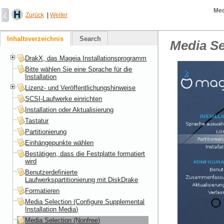
Med
Zurück
|
Weiter
Inhaltsverzeichnis
Search
Media Se
DrakX, das Mageia Installationsprogramm
Bitte wählen Sie eine Sprache für die
Installation
Lizenz- und Veröffentlichungshinweise
SCSI-Laufwerke einrichten
Installation oder Aktualisierung
Tastatur
Partitionierung
Einhängepunkte wählen
Bestätigen, dass die Festplatte formatiert
wird
Benutzerdefinierte
Laufwerkspartitionierung mit DiskDrake
Formatieren
Media Selection (Configure Supplemental
Installation Media)
Media Selection (Nonfree)