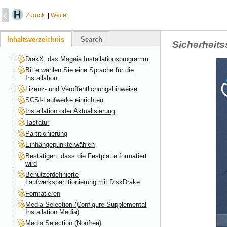
Zurück
|
Weiter
Inhaltsverzeichnis
Search
Sicherheits
DrakX, das Mageia Installationsprogramm
Bitte wählen Sie eine Sprache für die
Installation
Lizenz- und Veröffentlichungshinweise
SCSI-Laufwerke einrichten
Installation oder Aktualisierung
Tastatur
Partitionierung
Einhängepunkte wählen
Bestätigen, dass die Festplatte formatiert
wird
Benutzerdefinierte
Laufwerkspartitionierung mit DiskDrake
Formatieren
Media Selection (Configure Supplemental
Installation Media)
Media Selection (Nonfree)