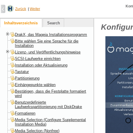
Konf
Zurück
|
Weiter
Inhaltsverzeichnis
Search
Konfigur
DrakX, das Mageia Installationsprogramm
Bitte wählen Sie eine Sprache für die
Installation
Lizenz- und Veröffentlichungshinweise
SCSI-Laufwerke einrichten
Installation oder Aktualisierung
Tastatur
Partitionierung
Einhängepunkte wählen
Bestätigen, dass die Festplatte formatiert
wird
Benutzerdefinierte
Laufwerkspartitionierung mit DiskDrake
Formatieren
Media Selection (Configure Supplemental
Installation Media)
Media Selection (Nonfree)