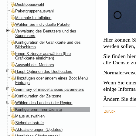
Desktopauswahl
Paketgruppenauswahl
Minimale Installation
Wählen Sie individuelle Pakete
Verwaltung des Benutzers und des
Superusers
Hier können Si
Konfiguration der Grafikkarte und des
werden sollen,
Bildschirms
Einen X-Server auswählen (Ihre
Sie finden hie
Grafikkarte einrichten)
alle Dienste z
Auswahl des Monitors
Haupt-Optionen des Bootloaders
Normalerweis
Hinzufügen oder ändern eines Boot Menü
Wenn Sie einen
Eintrags
einige Informa
Summary of miscellaneous parameters
Konfiguration der Zeitzone
Ändern Sie die
Wählen des Landes / der Region
Konfigurieren Ihrer Dienste
Zurück
Maus auswählen
Sicherheitsstufe
Aktualisierungen (Updates)