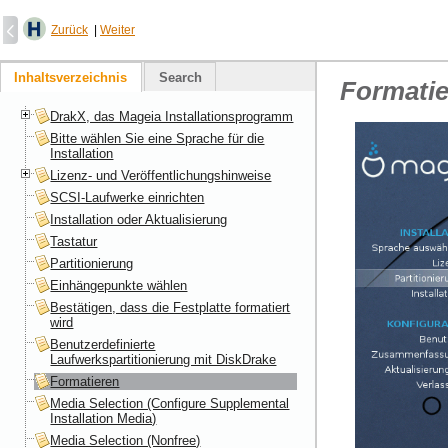
Zurück
|
Weiter
Inhaltsverzeichnis
Search
Formati
DrakX, das Mageia Installationsprogramm
Bitte wählen Sie eine Sprache für die
Installation
Lizenz- und Veröffentlichungshinweise
SCSI-Laufwerke einrichten
Installation oder Aktualisierung
Tastatur
Partitionierung
Einhängepunkte wählen
Bestätigen, dass die Festplatte formatiert
wird
Benutzerdefinierte
Laufwerkspartitionierung mit DiskDrake
Formatieren
Media Selection (Configure Supplemental
Installation Media)
Media Selection (Nonfree)