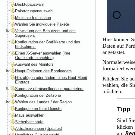
Desktopauswahl
Paketgruppenauswahl
Minimale Installation
Wählen Sie individuelle Pakete
Verwaltung des Benutzers und des
Superusers
Hier können Si
Konfiguration der Grafikkarte und des
Daten auf Part
Bildschirms
angetastet.
Einen X-Server auswählen (Ihre
Grafikkarte einrichten)
Normalerweise
Auswahl des Monitors
formatiert we
Haupt-Optionen des Bootloaders
Hinzufügen oder ändern eines Boot Menü
Klicken Sie a
Eintrags
wählen, die Si
Summary of miscellaneous parameters
möchten.
Konfiguration der Zeitzone
Wählen des Landes / der Region
Tipp
Konfigurieren Ihrer Dienste
Maus auswählen
Sind Sie
Sicherheitsstufe
klicken
Aktualisierungen (Updates)
Be
auf