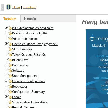
Előző
|
Következő
Tartalom
Keresés
Hang beá
ISO kiválasztás és használat
DrakX, a Mageia telepítő
Válasszon nyelvet
Licenc és kiadási megjegyzések
SCSI beállítás
Telepítés vagy Frissítés
Billentyűzet
Partitioning
Software
User Management
Graphical Configuration
Bootloader
Configuration Summary
Locale
Szolgáltatások beállítása
Egér kiválasztás