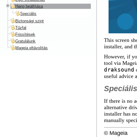
Hang beállítása
Speciális
Biztonsági szint
Tűzfal
Frissítések
This screen sh
Gratulálunk
installer, and
Mageia eltávolítás
However, if yo
tool via
Mageia
draksound
useful advice 
Speciáli
If there is no 
alternative dri
installer has 
manually speci
© Mageia