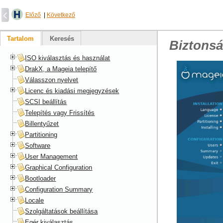
Előző
|
Következő
Tartalom
Keresés
Biztonsá
ISO kiválasztás és használat
DrakX, a Mageia telepítő
Válasszon nyelvet
Licenc és kiadási megjegyzések
SCSI beállítás
Telepítés vagy Frissítés
Billentyűzet
Partitioning
Software
User Management
Graphical Configuration
Bootloader
Configuration Summary
Locale
Szolgáltatások beállítása
Egér kiválasztás