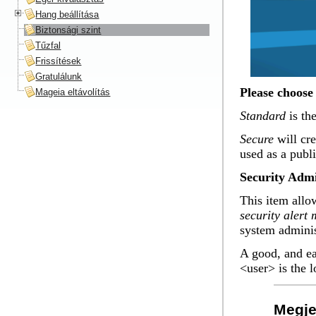
Hang beállítása
Biztonsági szint
Tűzfal
Frissítések
Gratulálunk
Please choose 
Mageia eltávolítás
Standard
is th
Secure
will cre
used as a publi
Security Admi
This item allo
security alert
system adminis
A good, and ea
<user> is the 
Megj