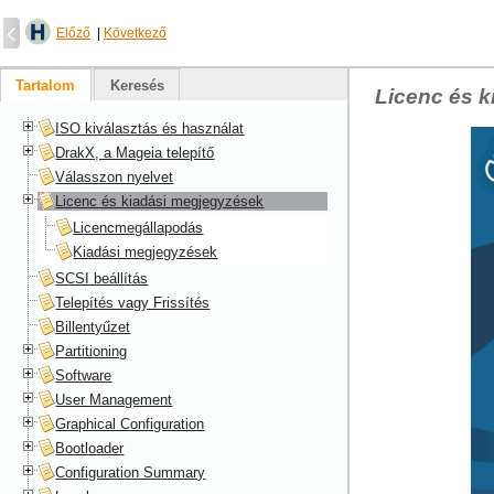
Előző
|
Következő
Tartalom
Keresés
Licenc és 
ISO kiválasztás és használat
DrakX, a Mageia telepítő
Válasszon nyelvet
Licenc és kiadási megjegyzések
Licencmegállapodás
Kiadási megjegyzések
SCSI beállítás
Telepítés vagy Frissítés
Billentyűzet
Partitioning
Software
User Management
Graphical Configuration
Bootloader
Configuration Summary