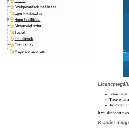
Locale
Szolgáltatások beállítása
Egér kiválasztás
Hang beállítása
Biztonsági szint
Tűzfal
Frissítések
Gratulálunk
Mageia eltávolítás
Licencmegáll
Before install
These terms an
To proceed, s
If you decide not to ac
Kiadási megj