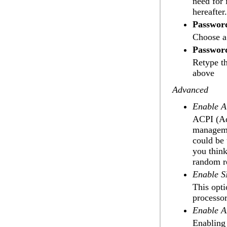
need for 
hereafter.
Passwor
Choose a 
Password
Retype th
above
Advanced
Enable 
ACPI (Ad
managemen
could be 
you thin
random r
Enable 
This opti
processo
Enable 
Enabling 