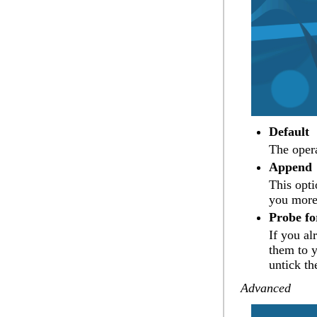
Default
The opera
Append
This opti
you more 
Probe fo
If you al
them to y
untick th
Advanced