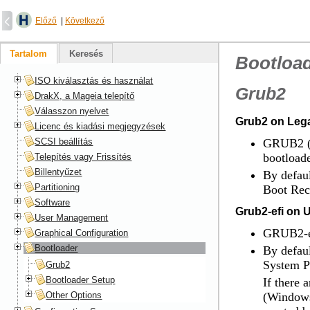
Előző
|
Következő
Tartalom
Keresés
Bootloa
ISO kiválasztás és használat
Grub2
DrakX, a Mageia telepítő
Válasszon nyelvet
Grub2 on Leg
Licenc és kiadási megjegyzések
SCSI beállítás
GRUB2 (w
bootload
Telepítés vagy Frissítés
Billentyűzet
By defaul
Partitioning
Boot Reco
Software
Grub2-efi on 
User Management
GRUB2-ef
Graphical Configuration
Bootloader
By defaul
System Pa
Grub2
Bootloader Setup
If there 
Other Options
(Windows 