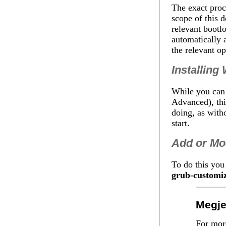
The exact proc
scope of this 
relevant bootl
automatically 
the relevant o
Installing
While you can 
Advanced), th
doing, as with
start.
Add or Mo
To do this you
grub-customi
Megj
For mor