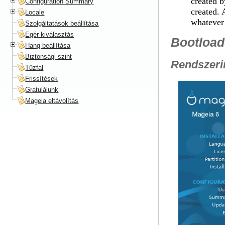
created b
Configuration Summary
created. 
Locale
whatever
Szolgáltatások beállítása
Egér kiválasztás
Bootload
Hang beállítása
Biztonsági szint
Rendszerin
Tűzfal
Frissítések
Gratulálunk
Mageia eltávolítás