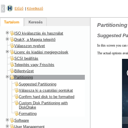
Előző
|
Következő
Tartalom
Keresés
Partitioning
ISO kiválasztás és használat
Suggested Pa
DrakX, a Mageia telepítő
In this screen you can 
Válasszon nyelvet
Licenc és kiadási megjegyzések
The actual options avai
SCSI beállítás
Telepítés vagy Frissítés
Billentyűzet
Partitioning
Suggested Partitioning
Válassza ki a csatolási pontokat
Confirm hard disk to be formatted
Custom Disk Partitioning with
DiskDrake
Formatting
Software
User Management