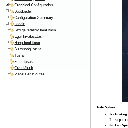
Graphical Configuration
Bootloader
Configuration Summary
Locale
Szolgáltatások beállítása
Egér kiválasztás
Hang beállítása
Biztonsági szint
Tűzfal
Frissítések
Gratulálunk
Mageia eltávolítás
Main Options
Use Existing 
If this option
Use Free Spa