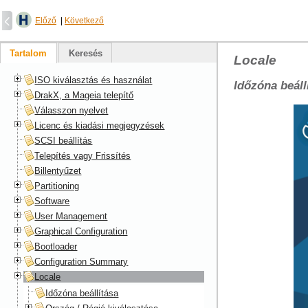
Előző
|
Következő
Tartalom
Keresés
Locale
ISO kiválasztás és használat
Időzóna beáll
DrakX, a Mageia telepítő
Válasszon nyelvet
Licenc és kiadási megjegyzések
SCSI beállítás
Telepítés vagy Frissítés
Billentyűzet
Partitioning
Software
User Management
Graphical Configuration
Bootloader
Configuration Summary
Locale
Időzóna beállítása