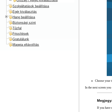
Ország / Régió kiválasztása
Szolgáltatások beállítása
Egér kiválasztás
Hang beállítása
Biztonsági szint
Tűzfal
Frissítések
Gratulálunk
Mageia eltávolítás
Choose your ti
In the next screen you
Megjegy
If you have 