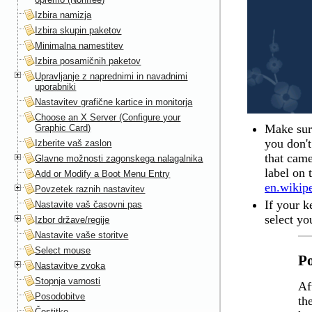
Izbira namizja
Izbira skupin paketov
Minimalna namestitev
Izbira posamičnih paketov
Upravljanje z naprednimi in navadnimi
uporabniki
Nastavitev grafične kartice in monitorja
Choose an X Server (Configure your
Make sure
Graphic Card)
you don't
Izberite vaš zaslon
that cam
Glavne možnosti zagonskega nalagalnika
label on 
Add or Modify a Boot Menu Entry
en.wikip
Povzetek raznih nastavitev
If your k
Nastavite vaš časovni pas
select yo
Izbor države/regije
Nastavite vaše storitve
Select mouse
P
Nastavitve zvoka
Stopnja varnosti
Af
Posodobitve
th
Čestitke