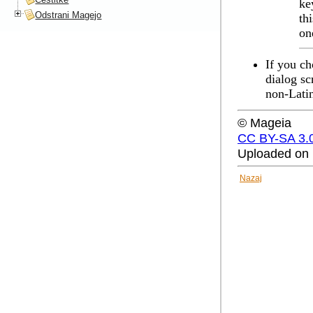
ke
Odstrani Magejo
th
on
If you ch
dialog sc
non-Lati
© Mageia
CC BY-SA 3.
Uploaded on 
Nazaj