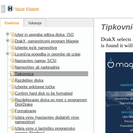
Nazaj
|
Naprej
Vsebina
Iskanje
Tipkovni
Izbor in uporaba odtisa diska: ISO
DrakX selects 
DrakX, namestitveni program Mageje
is found it wil
Izberite jezik namestitve
Licenčna pogodba in opombe ob izdaji
Nastavitev naprav SCSI
Namestitev ali nadgradnja
Tipkovnica
Razdelitev diska
Izberite priklopne točke
Confirm hard disk to be formatted
Razdeljevanje diska po meri s programom
DiskDrake
Formatiranje
Izbira virov (nastavitev dodatnih virov
namestitve)
Izbira virov z lastniško programsko
opremo (Nonfree)