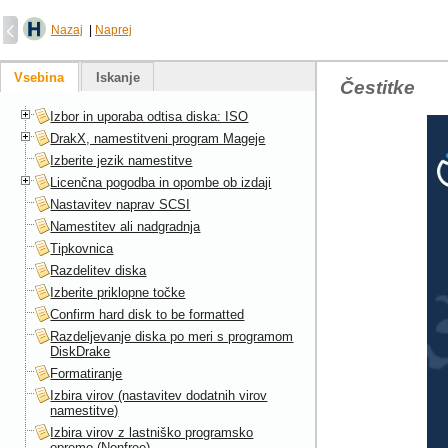
Nazaj
|
Naprej
Vsebina
Iskanje
Čestitke
Izbor in uporaba odtisa diska: ISO
DrakX, namestitveni program Mageje
Izberite jezik namestitve
Licenčna pogodba in opombe ob izdaji
Nastavitev naprav SCSI
Namestitev ali nadgradnja
Tipkovnica
Razdelitev diska
Izberite priklopne točke
Confirm hard disk to be formatted
Razdeljevanje diska po meri s programom
DiskDrake
Formatiranje
Izbira virov (nastavitev dodatnih virov
namestitve)
Izbira virov z lastniško programsko
opremo (Nonfree)