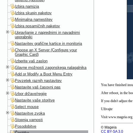
Izbira namizja
Izbira skupin paketov
Minimalna namestitev
Izbira posamičnih paketov
Upravljanje z naprednimi in navadnimi
uporabniki
Nastavitev grafične kartice in monitorja
Choose an X Server (Configure your
Graphic Card)
Izberite vaš zaslon
Glavne možnosti zagonskega nalagalnika
Add or Modify a Boot Menu Entry
Povzetek raznih nastavitev
You have finished inst
Nastavite vaš časovni pas
After reboot, in the b
Izbor države/regije
Nastavite vaše storitve
If you didn't adjust the
Select mouse
Uživajte
Nastavitve zvoka
Visit www.mageia.org i
Stopnja varnosti
Posodobitve
© Mageia
CC BY-SA 3.0
Čestitke