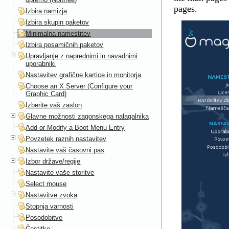
pages.
Izbira namizja
Izbira skupin paketov
Minimalna namestitev
Izbira posamičnih paketov
Upravljanje z naprednimi in navadnimi
uporabniki
Nastavitev grafične kartice in monitorja
Choose an X Server (Configure your
Graphic Card)
Izberite vaš zaslon
Glavne možnosti zagonskega nalagalnika
Add or Modify a Boot Menu Entry
Povzetek raznih nastavitev
Nastavite vaš časovni pas
Izbor države/regije
Nastavite vaše storitve
Select mouse
Nastavitve zvoka
Stopnja varnosti
Posodobitve
Čestitke