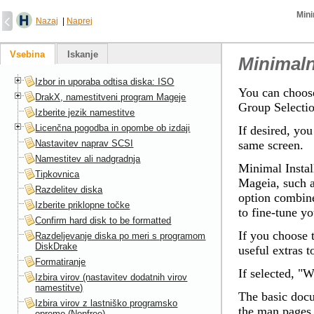
Min
Nazaj
|
Naprej
Vsebina
Iskanje
Minimaln
Izbor in uporaba odtisa diska: ISO
You can choose
DrakX, namestitveni program Mageje
Group Selectio
Izberite jezik namestitve
Licenčna pogodba in opombe ob izdaji
If desired, you
Nastavitev naprav SCSI
same screen.
Namestitev ali nadgradnja
Minimal Install
Tipkovnica
Mageia
, such 
Razdelitev diska
option combine
Izberite priklopne točke
to fine-tune yo
Confirm hard disk to be formatted
If you choose t
Razdeljevanje diska po meri s programom
DiskDrake
useful extras 
Formatiranje
If selected, "
Izbira virov (nastavitev dodatnih virov
namestitve)
The basic docu
Izbira virov z lastniško programsko
the man pages
opremo (Nonfree)