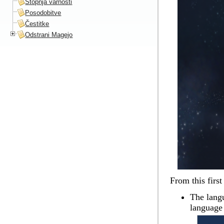
Stopnja varnosti
Posodobitve
Čestitke
Odstrani Magejo
From this first
The langu
language