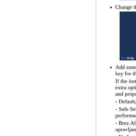
Change t
Add some
key for 
If the in
extra opt
and propo
- Default
- Safe Se
performa
- Brez AC
upravljan