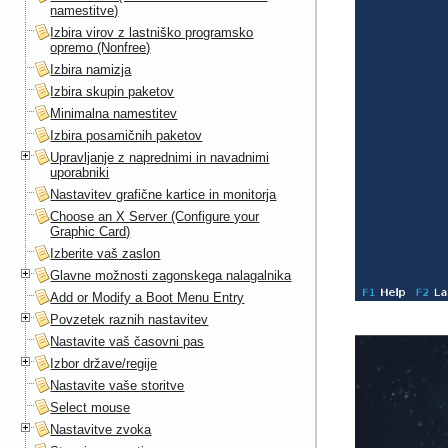
namestitve)
Izbira virov z lastniško programsko
opremo (Nonfree)
Izbira namizja
Izbira skupin paketov
Minimalna namestitev
Izbira posamičnih paketov
Upravljanje z naprednimi in navadnimi
uporabniki
Nastavitev grafične kartice in monitorja
Choose an X Server (Configure your
Graphic Card)
Izberite vaš zaslon
Glavne možnosti zagonskega nalagalnika
Add or Modify a Boot Menu Entry
Povzetek raznih nastavitev
Nastavite vaš časovni pas
Izbor države/regije
Nastavite vaše storitve
Select mouse
Nastavitve zvoka