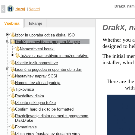
DrakX, nam
Nazaj
|
Naprej
Vsebina
Iskanje
DrakX, n
Izbor in uporaba odtisa diska: ISO
Whether you ar
DrakX, namestitveni program Mageje
designed to he
Namestitveni koraki
The initial men
Težave z namestitvijo in možne rešitve
installer, whic
Izberite jezik namestitve
Licenčna pogodba in opombe ob izdaji
Nastavitev naprav SCSI
Here are th
Namestitev ali nadgradnja
with
Tipkovnica
Razdelitev diska
Izberite priklopne točke
Confirm hard disk to be formatted
Razdeljevanje diska po meri s programom
DiskDrake
Formatiranje
Izbira virov (nastavitev dodatnih virov