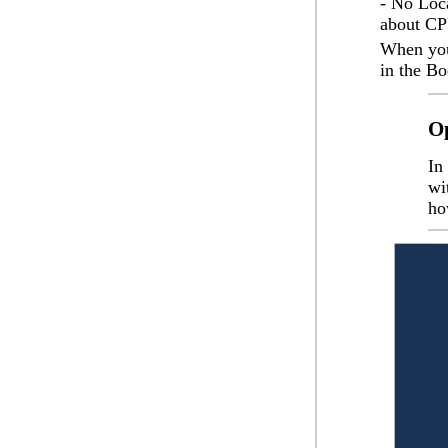
- No Loc
about CPU
When you 
in the
Bo
O
In
wi
ho