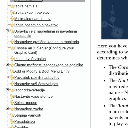
Izbira namizja
Izbira skupin paketov
Minimalna namestitev
Izbira posamičnih paketov
Upravljanje z naprednimi in navadnimi
uporabniki
Nastavitev grafične kartice in monitorja
Here you have t
Choose an X Server (Configure your
according to w
Graphic Card)
determines whi
Izberite vaš zaslon
Glavne možnosti zagonskega nalagalnika
The
Core
Add or Modify a Boot Menu Entry
distributi
Povzetek raznih nastavitev
The
Nonf
Nastavite vaš časovni pas
may redis
Izbor države/regije
name - No
Nastavite vaše storitve
graphics 
Select mouse
The
Tain
Nastavitve zvoka
main crit
Stopnja varnosti
patents a
Posodobitve
to play v
Čestitke