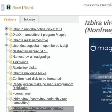
Izbira virov z last
Nazaj
|
Naprej
Vsebina
Iskanje
Izbira v
(Nonfree
Izbor in uporaba odtisa diska: ISO
DrakX, namestitveni program Mageje
Izberite jezik namestitve
Licenčna pogodba in opombe ob izdaji
Nastavitev naprav SCSI
Namestitev ali nadgradnja
Tipkovnica
Razdelitev diska
Izberite priklopne točke
Confirm hard disk to be formatted
Razdeljevanje diska po meri s programom
DiskDrake
Formatiranje
Izbira virov (nastavitev dodatnih virov
namestitve)
Izbira virov z lastniško programsko
opremo (Nonfree)