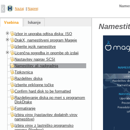
Namest
Nazaj
|
Naprej
Vsebina
Iskanje
Namestit
Izbor in uporaba odtisa diska: ISO
DrakX, namestitveni program Mageje
Izberite jezik namestitve
Licenčna pogodba in opombe ob izdaji
Nastavitev naprav SCSI
Namestitev ali nadgradnja
Tipkovnica
Razdelitev diska
Izberite priklopne točke
Confirm hard disk to be formatted
Razdeljevanje diska po meri s programom
DiskDrake
Formatiranje
Izbira virov (nastavitev dodatnih virov
namestitve)
Izbira virov z lastniško programsko
opremo (Nonfree)