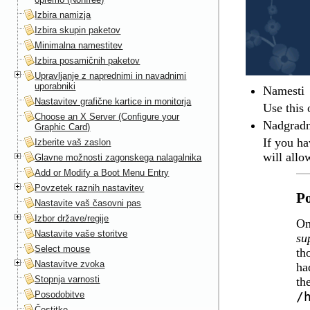
Izbira namizja
Izbira skupin paketov
Minimalna namestitev
Izbira posamičnih paketov
Upravljanje z naprednimi in navadnimi
uporabniki
Namesti
Nastavitev grafične kartice in monitorja
Use this 
Choose an X Server (Configure your
Nadgradn
Graphic Card)
If you h
Izberite vaš zaslon
will allo
Glavne možnosti zagonskega nalagalnika
Add or Modify a Boot Menu Entry
Povzetek raznih nastavitev
P
Nastavite vaš časovni pas
Izbor države/regije
On
Nastavite vaše storitve
su
Select mouse
th
Nastavitve zvoka
ha
Stopnja varnosti
th
Posodobitve
/
Čestitke