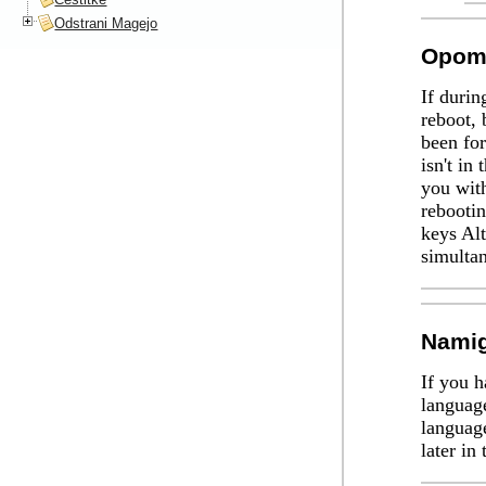
Odstrani Magejo
Opom
If durin
reboot, 
been for
isn't in
you with
rebootin
keys
Alt
simultan
Nami
If you h
language
languag
later in 