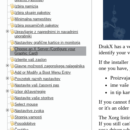
Izbira namizja
Izbira skupin paketov
Minimalna namestitev
Izbira posamičnih paketov
Upravljanje z naprednimi in navadnimi
uporabniki
Nastavitev grafične kartice in monitorja
DrakX has a ve
Choose an X Server (Configure your
identify your 
Graphic Card)
Izberite vaš zaslon
If the install
Glavne možnosti zagonskega nalagalnika
one you have, y
Add or Modify a Boot Menu Entry
Proizvaja
Povzetek raznih nastavitev
ime vaše 
Nastavite vaš časovni pas
Izbor države/regije
in tip kar
Nastavite vaše storitve
If you cannot f
Select mouse
or it's an olde
Nastavitve zvoka
The Xorg listi
Stopnja varnosti
If you still ca
Posodobitve
vesa driver whi
Čestitke