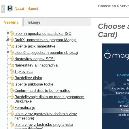
Choose an X Serve
Nazaj
|
Naprej
Vsebina
Iskanje
Choose a
Card)
Izbor in uporaba odtisa diska: ISO
DrakX, namestitveni program Mageje
Izberite jezik namestitve
Licenčna pogodba in opombe ob izdaji
Nastavitev naprav SCSI
Namestitev ali nadgradnja
Tipkovnica
Razdelitev diska
Izberite priklopne točke
Confirm hard disk to be formatted
Razdeljevanje diska po meri s programom
DiskDrake
Formatiranje
Izbira virov (nastavitev dodatnih virov
namestitve)
Izbira virov z lastniško programsko
opremo (Nonfree)