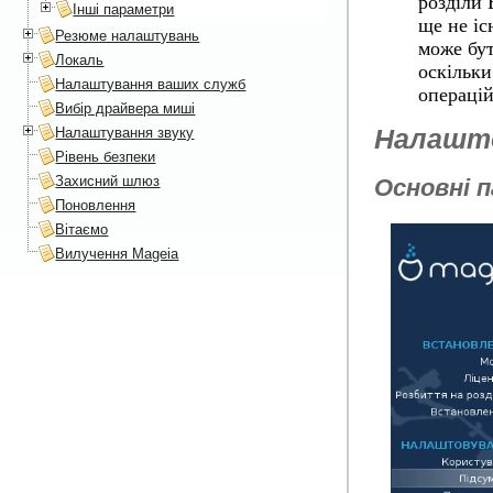
розділи 
Інші параметри
ще не іс
Резюме налаштувань
може бут
Локаль
оскільки
Налаштування ваших служб
операцій
Вибір драйвера миші
Налаштування звуку
Налашто
Рівень безпеки
Захисний шлюз
Основні 
Поновлення
Вітаємо
Вилучення Mageia