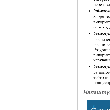
перезава
Увімкну
За допо
використ
багатояд
Увімкну
Позначен
розшире
Programm
використ
керуван
Увімкну
За допо
тобто к
процесор
Налаштув