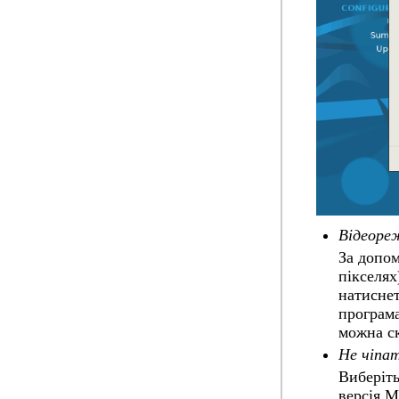
Відеоре
За допом
пікселях
натиснет
програма
можна с
Не чіпа
Виберіть
версія M