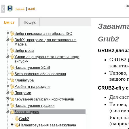
З
назад
|
далі
Вміст
Пошук
Завант
Вибір і використання образів ISO
Grub2
DrakX, програма для встановлення
Mageia
GRUB2 для за
Вибір мови
Умови ліцензування та нотатки щодо
GRUB2 (з
випуску
завантаж
Налаштування SCSI
Типово, 
Встановлення або оновлення
вашого п
Клавіатура
Розбиття на розділи
GRUB2-efi у 
Програми
Для сис
Керування записами користувачів
Типово, 
Налаштування графіки
(системн
Завантажувач
Якщо на 
Grub2
(наприкл
Налаштовування завантажувача