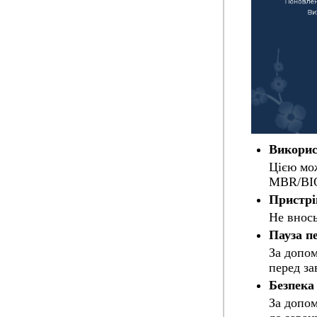
Викорис
Цією мо
MBR/BIOS
Пристрі
Не внось
Пауза п
За допом
перед за
Безпека
За допом