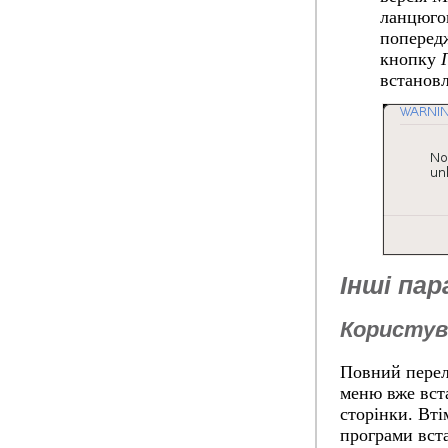
ланцюгов
попередж
кнопку
встанов
Інші па
Користув
Повний перел
меню вже вста
сторінки. Вті
програми вста