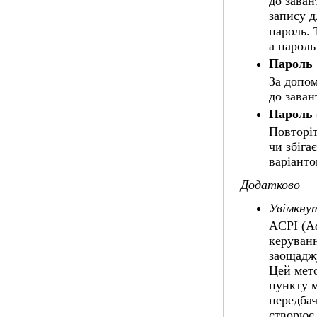
до заван
запису д
пароль. 
а пароль
Пароль
За допом
до заван
Пароль 
Повторіт
чи збіга
варіанто
Додатково
Увімкну
ACPI (Ad
керуван
заощаджу
Цей мето
пункту 
передбач
створює 