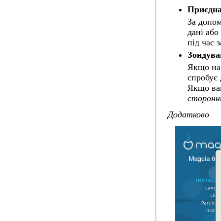
Приєдн
За допом
дані або
під час 
Зондува
Якщо на 
спробує 
Якщо вам
сторонн
Додатково