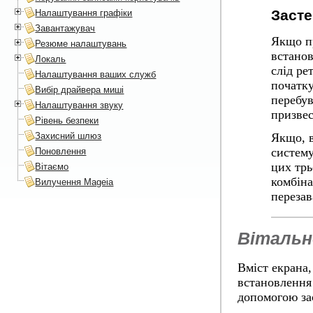
Заст
Налаштування графіки
Завантажувач
Якщо п
Резюме налаштувань
встанов
Локаль
слід ре
Налаштування ваших служб
початк
Вибір драйвера миші
перебу
Налаштування звуку
призвес
Рівень безпеки
Захисний шлюз
Якщо, 
систему
Поновлення
цих тр
Вітаємо
комбін
Вилучення Mageia
переза
Вітальн
Вміст екрана,
встановлення 
допомогою за