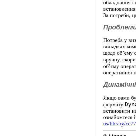
обладнання і
встановлення
За потреби, 
Проблеми
Потреба у виз
випадках ком
щодо об’єму о
вручну, скор
об’єму опера
оперативної п
Динамічні
Якщо вами бу
Dyn
формату
встановити н
ознайомтеся і
us/library/cc7