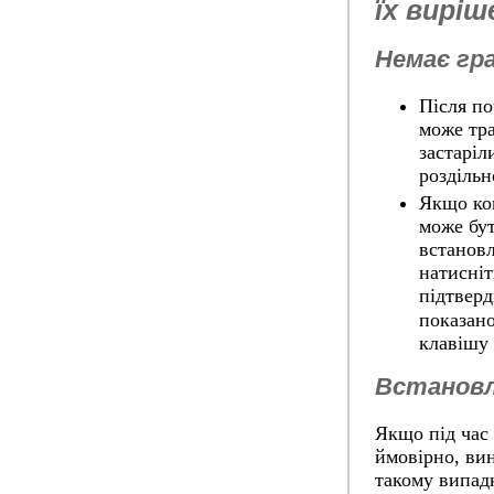
їх виріш
Немає гр
Після по
може тра
застаріл
роздільн
Якщо ком
може бу
встанов
натисні
підтверд
показан
клавішу
Встановл
Якщо під час
ймовірно, ви
такому випад