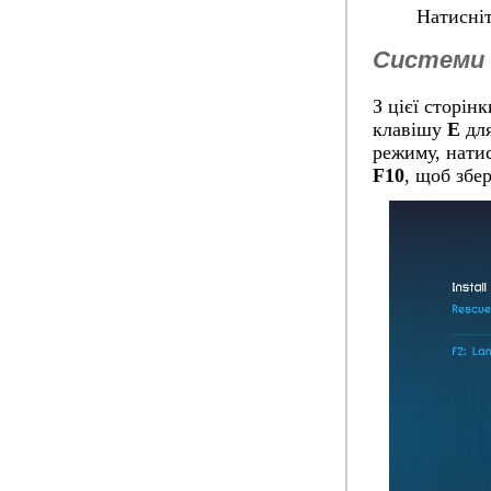
Натисніт
Системи 
З цієї сторін
клавішу
E
для
режиму, нати
F10
, щоб збе