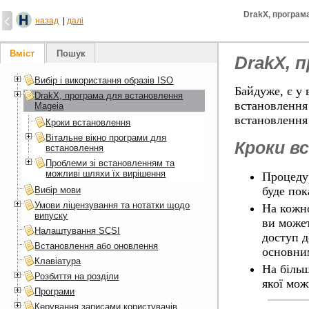
DrakX, програм
назад
|
далі
Вміст
Пошук
DrakX, 
Вибір і використання образів ISO
Байдуже, є у 
DrakX, програма для встановлення
встановлення
Mageia
встановлення
Кроки встановлення
Вітальне вікно програми для
Кроки в
встановлення
Проблеми зі встановленням та
можливі шляхи їх вирішення
Процедур
буде пок
Вибір мови
Умови ліцензування та нотатки щодо
На кожно
випуску
ви може
Налаштування SCSI
доступ д
Встановлення або оновлення
основни
Клавіатура
На більш
Розбиття на розділи
якої мож
Програми
Керування записами користувачів