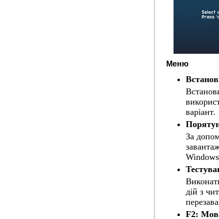
Меню
Встанов
Встанови
використ
варіант.
Порятун
За допо
завантаж
Windows
Тестува
Виконати
дій з чи
перезав
F2: Мов