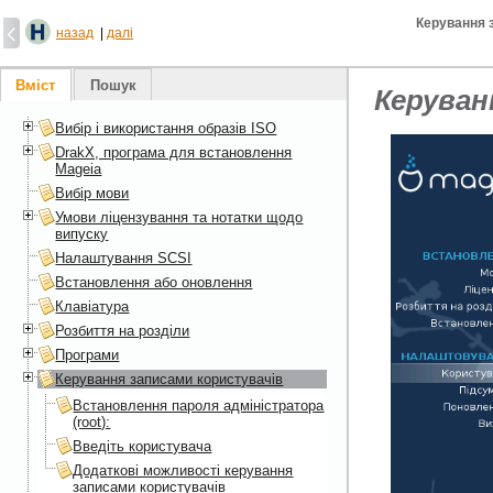
Керування 
назад
|
далі
Вміст
Пошук
Керуван
Вибір і використання образів ISO
DrakX, програма для встановлення
Mageia
Вибір мови
Умови ліцензування та нотатки щодо
випуску
Налаштування SCSI
Встановлення або оновлення
Клавіатура
Розбиття на розділи
Програми
Керування записами користувачів
Встановлення пароля адміністратора
(root):
Введіть користувача
Додаткові можливості керування
записами користувачів