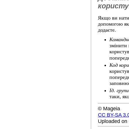
користу
Якщо ви нат
допомогою як
додаєте.
Командн
змінити 
користув
попередн
Код кор
користув
попередн
заповнюй
Ід. групи
таки, як
© Mageia
CC BY-SA 3.
Uploaded on 