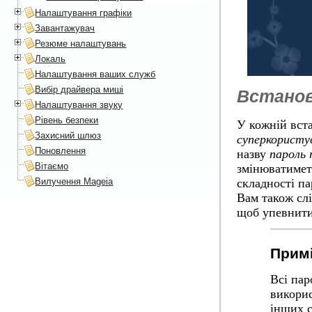
Налаштування графіки
Завантажувач
Резюме налаштувань
Локаль
Налаштування ваших служб
Вибір драйвера миші
Встанов
Налаштування звуку
Рівень безпеки
У кожній вст
Захисний шлюз
суперкористу
Поновлення
назву
пароль 
Вітаємо
змінюватиметь
Вилучення Mageia
складності па
Вам також сл
щоб упевнити
Примі
Всі пар
викорис
інших с