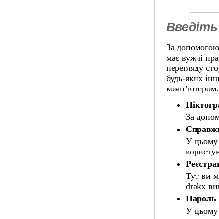
Введіть
За допомогою 
має вужчі пра
перегляду сто
будь-яких інш
комп’ютером.
Піктогр
За допом
Справжн
У цьому 
користу
Реєстра
Тут ви м
drakx ви
Пароль
У цьому 