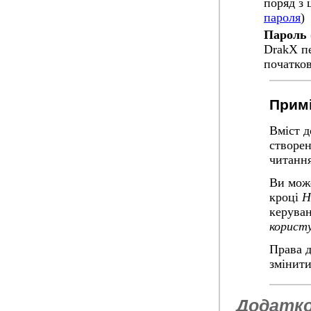
поряд з 
пароля
)
Пароль 
DrakX пе
початков
Примі
Вміст д
створен
читання
Ви може
кроці
Н
керуван
корист
Права д
змінити
Додатко