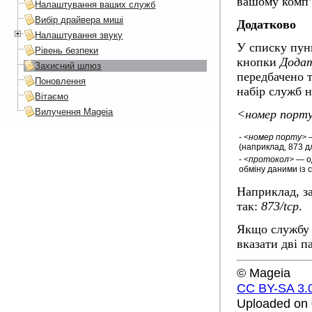
вашому комп’
Налаштування ваших служб
Вибір драйвера миші
Додатково
Налаштування звуку
У списку пун
Рівень безпеки
кнопки
Дода
Захисний шлюз
передбачено т
Поновлення
набір служб н
Вітаємо
Вилучення Mageia
<номер порт
-
<номер порту>
—
(наприклад, 873 
-
<протокол>
— од
обміну даними із 
Наприклад, з
так:
873/tcp
.
Якщо службу 
вказати дві п
© Mageia
CC BY-SA 3.
Uploaded on 