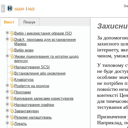
За
назад
|
далі
Вміст
Пошук
Захисн
Вибір і використання образів ISO
За допомогою
DrakX, програма для встановлення
захисного шл
Mageia
інтернету, як
Вибір мови
чином, уможл
Умови ліцензування та нотатки щодо
випуску
У типовому ст
Налаштування SCSI
не буде дост
Встановлення або оновлення
особливе знач
Клавіатура
не потрібен п
Розбиття на розділи
повністю нез
Програми
контексті Цен
Керування записами користувачів
для тимчасов
Налаштування графіки
тестування аб
Завантажувач
Призначення 
Резюме налаштувань
Наприклад, п
Локаль