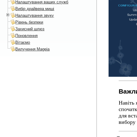
Налаштування ваших служб
Вибір драйвера миші
Налаштування звуку
Рівень безпеки
Захисний шлюз
Поновлення
Вітаємо
Вилучення Mageia
Важл
Навіть 
спочатк
для вст
вибору 