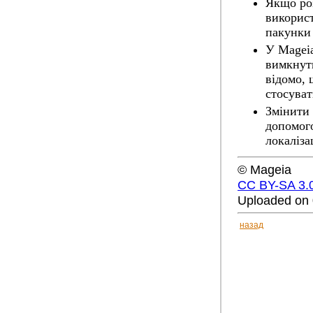
Якщо роз
використ
пакунки 
У Mageia
вимкнути
відомо,
стосуват
Змінити 
допомо
локаліза
© Mageia
CC BY-SA 3.
Uploaded on 
назад