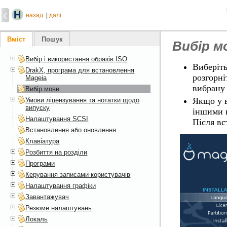
назад
|
далі
Вміст
Пошук
Вибір м
Вибір і використання образів ISO
Виберіть
DrakX, програма для встановлення
розгорні
Mageia
вибрану 
Вибір мови
Якщо у в
Умови ліцензування та нотатки щодо
випуску
іншими 
Налаштування SCSI
Після вс
Встановлення або оновлення
Клавіатура
Розбиття на розділи
Програми
Керування записами користувачів
Налаштування графіки
Завантажувач
Резюме налаштувань
Локаль