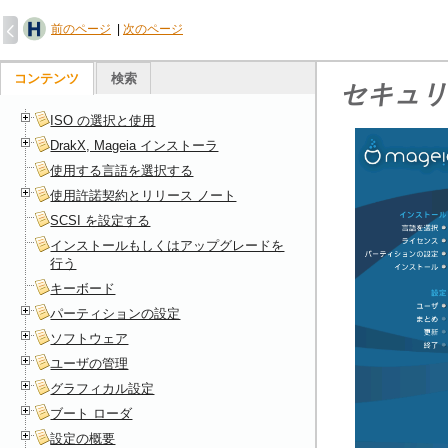
前のページ
|
次のページ
コンテンツ
検索
セキュリ
ISO の選択と使用
DrakX, Mageia インストーラ
使用する言語を選択する
使用許諾契約とリリース ノート
SCSI を設定する
インストールもしくはアップグレードを
行う
キーボード
パーティションの設定
ソフトウェア
ユーザの管理
グラフィカル設定
ブート ローダ
設定の概要