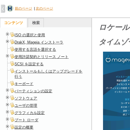
前のページ
|
次のページ
コンテンツ
検索
ロケール
ISO の選択と使用
タイムゾ
DrakX, Mageia インストーラ
使用する言語を選択する
使用許諾契約とリリース ノート
SCSI を設定する
インストールもしくはアップグレードを
行う
キーボード
パーティションの設定
ソフトウェア
ユーザの管理
グラフィカル設定
ブート ローダ
設定の概要