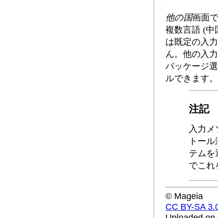
他の国
画面で
複数言語 (中
は既定の入力
ん。他の入力メ
パッケージ選
ルできます。
注記
入力メ
トール
テム
を
でこれ
© Mageia
CC BY-SA 3.
Uploaded on 