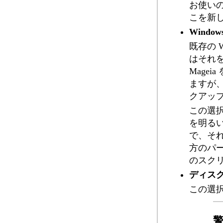
お使い
こを新し
Wind
既存の 
はそれ
Mage
ますが
クアッ
この選択
を明るい
で、そ
方のパ
のスク
ディス
この選択