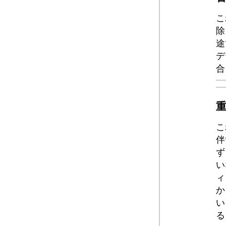
こ
除
途
デ
合
こ
伴
ず
い
ィ
か
い
る