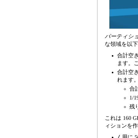
パーティシ
な領域を以下
合計空き
ます。
合計空き
れます
合計
1/1
残り
これは 16
ィションを作
/
用に 5