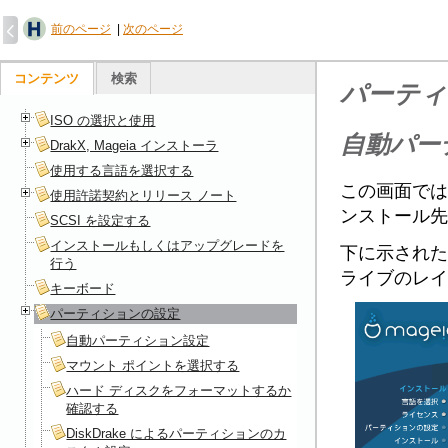
前のページ
|
次のページ
コンテンツ
検索
パーティ
ISO の選択と使用
自動パー
DrakX, Mageia インストーラ
使用する言語を選択する
この画面ではお
使用許諾契約とリリース ノート
ンストール先
SCSI を設定する
インストールもしくはアップグレードを
下に示された
行う
ライブのレイ
キーボード
パーティションの設定
自動パーティション設定
マウント ポイントを選択する
ハード ディスクをフォーマットするか
確認する
DiskDrake によるパーティションのカ