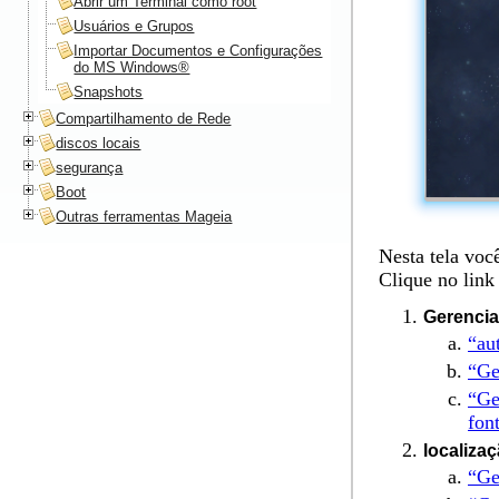
Abrir um Terminal como root
Usuários e Grupos
Importar Documentos e Configurações
do MS Windows®
Snapshots
Compartilhamento de Rede
discos locais
segurança
Boot
Outras ferramentas Mageia
Nesta tela voc
Clique no link
Gerencia
“au
“Ge
“Ge
fon
localiza
“Ge