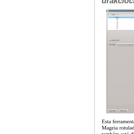
drakcloc
Esta ferramen
Mageia rotula
também está dis