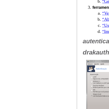
“Ge
ferramen
“Ve
“Ab
“Us
“Im
autentic
drakaut