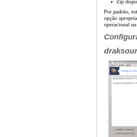
Zip dispo
Por padrão, es
opção apropria
operacional na
Configu
draksou