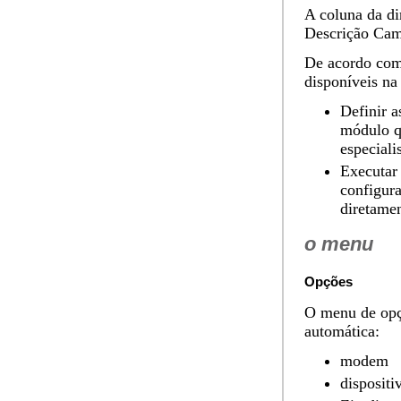
A coluna da di
Descrição Ca
De acordo com 
disponíveis na 
Definir a
módulo q
especialis
Executar
configura
diretame
o menu
Opções
O menu de
op
automática:
modem
dispositi