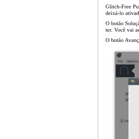
Glitch-Free
Pul
deixá-lo ativad
O botão
Soluç
ter. Você vai a
O botão
Avanç