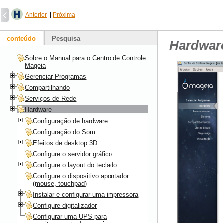
Anterior
|
Próxima
conteúdo
Pesquisa
Hardwar
Sobre o Manual para o Centro de Controle
Mageia
Gerenciar Programas
Compartilhando
Serviços de Rede
Hardware
Configuração de hardware
Configuração do Som
Efeitos de desktop 3D
Configure o servidor gráfico
Configure o layout do teclado
Configure o dispositivo apontador
(mouse, touchpad)
Instalar e configurar uma impressora
Configure digitalizador
Configurar uma UPS para