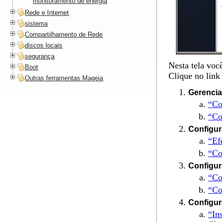
monitoramento de energia
Rede e Internet
sistema
Compartilhamento de Rede
discos locais
segurança
Nesta tela voc
Boot
Clique no link
Outras ferramentas Mageia
Gerencia
“Co
“Co
Configur
“Ef
“Co
Configur
“Co
“Co
Configur
“In