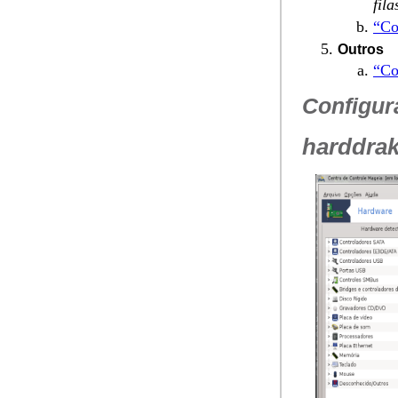
fila
“Co
Outros
“Co
Configur
harddra