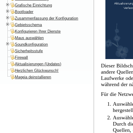
Grafische Einrichtung
Bootloader
Zusammenfassung der Konfiguration
Gebietsschema
Konfigurieren Ihrer Dienste
Maus auswählen
Soundkonfiguration
Sicherheitsstufe
Firewall
Aktualisierungen (Updates)
Dieser Bildsch
Herzlichen Glückwunsch!
andere Quellen
Mageia deinstallieren
Laufwerke ode
während der nä
Für die Netzwe
Auswähle
hergestell
Auswählen
Durch di
Quellen,