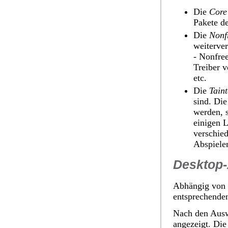
Die
Core
Pakete de
Die
Nonf
weiterver
- Nonfree
Treiber 
etc.
Die
Tain
sind. Di
werden, s
einigen 
verschie
Abspiele
Desktop
Abhängig von 
entsprechende
Nach den Auswa
angezeigt. Die