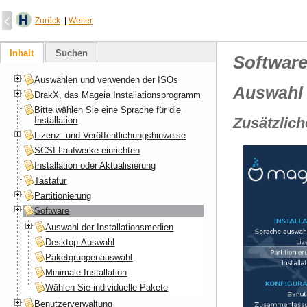
Zurück
|
Weiter
Inhalt
Suchen
Softwar
Auswählen und verwenden der ISOs
Auswahl 
DrakX, das Mageia Installationsprogramm
Bitte wählen Sie eine Sprache für die
Zusätzlich
Installation
Lizenz- und Veröffentlichungshinweise
SCSI-Laufwerke einrichten
Installation oder Aktualisierung
Tastatur
Partitionierung
Software
Auswahl der Installationsmedien
Desktop-Auswahl
Paketgruppenauswahl
Minimale Installation
Wählen Sie individuelle Pakete
Benutzerverwaltung