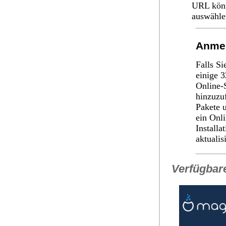
URL könn
auswähle
Anme
Falls Si
einige 3
Online-
hinzuzu
Pakete 
ein Onl
Install
aktualis
Verfügbar