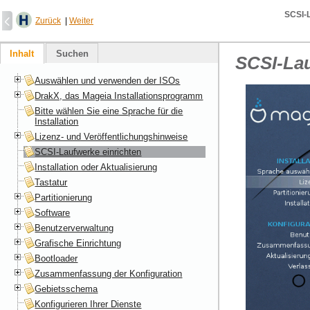
SCSI-L
Zurück
|
Weiter
Inhalt
Suchen
SCSI-Lau
Auswählen und verwenden der ISOs
DrakX, das Mageia Installationsprogramm
Bitte wählen Sie eine Sprache für die
Installation
Lizenz- und Veröffentlichungshinweise
SCSI-Laufwerke einrichten
Installation oder Aktualisierung
Tastatur
Partitionierung
Software
Benutzerverwaltung
Grafische Einrichtung
Bootloader
Zusammenfassung der Konfiguration
Gebietsschema
Konfigurieren Ihrer Dienste