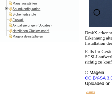
Maus auswählen
Soundkonfiguration
Sicherheitsstufe
Firewall
Aktualisierungen (Updates)
Herzlichen Glückwunsch!
DrakX erkennt 
Mageia deinstallieren
Erkennung alte
Installation d
Falls Ihr Gerä
SCSI-Laufwerk(
richtig zu konf
© Mageia
CC BY-SA 3.
Uploaded on 
Zurück