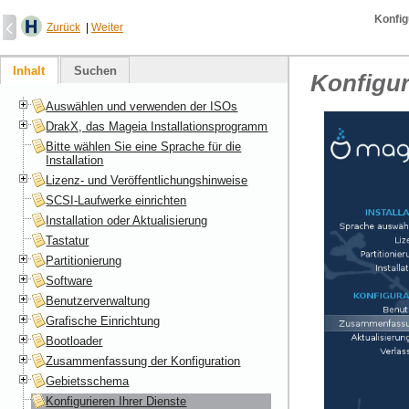
Konfig
Zurück
|
Weiter
Inhalt
Suchen
Konfigur
Auswählen und verwenden der ISOs
DrakX, das Mageia Installationsprogramm
Bitte wählen Sie eine Sprache für die
Installation
Lizenz- und Veröffentlichungshinweise
SCSI-Laufwerke einrichten
Installation oder Aktualisierung
Tastatur
Partitionierung
Software
Benutzerverwaltung
Grafische Einrichtung
Bootloader
Zusammenfassung der Konfiguration
Gebietsschema
Konfigurieren Ihrer Dienste