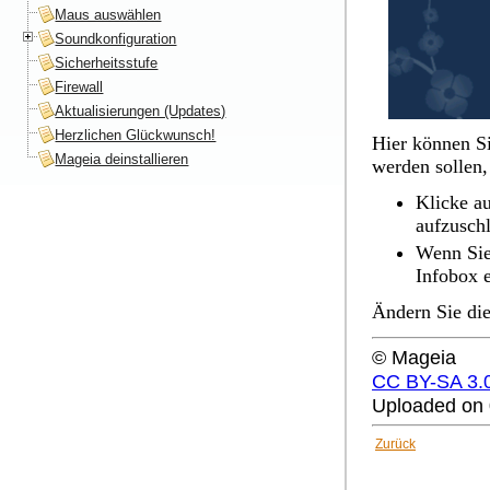
Maus auswählen
Soundkonfiguration
Sicherheitsstufe
Firewall
Aktualisierungen (Updates)
Herzlichen Glückwunsch!
Hier können Si
Mageia deinstallieren
werden sollen,
Klicke au
aufzuschl
Wenn Sie 
Infobox e
Ändern Sie die
© Mageia
CC BY-SA 3.
Uploaded on 
Zurück