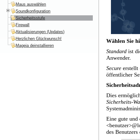
Maus auswählen
Soundkonfiguration
Sicherheitsstufe
Firewall
Aktualisierungen (Updates)
Herzlichen Glückwunsch!
Wählen Sie hi
Mageia deinstallieren
Standard
ist d
Anwender.
Secure
erstellt
öffentlicher S
Sicherheitsad
Dies ermöglich
Sicherheits-W
Systemadminist
Eine gute und 
<benutzer>@lo
des Benutzers 