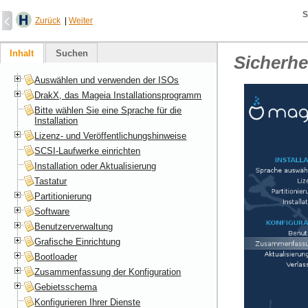
S
Zurück
|
Weiter
Inhalt
Suchen
Sicherhe
Auswählen und verwenden der ISOs
DrakX, das Mageia Installationsprogramm
Bitte wählen Sie eine Sprache für die
Installation
Lizenz- und Veröffentlichungshinweise
SCSI-Laufwerke einrichten
Installation oder Aktualisierung
Tastatur
Partitionierung
Software
Benutzerverwaltung
Grafische Einrichtung
Bootloader
Zusammenfassung der Konfiguration
Gebietsschema
Konfigurieren Ihrer Dienste