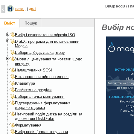
Вибір носія (з п
назад
|
далі
Вміст
Пошук
Вибір но
Вибір і використання образів ISO
DrakX, програма для встановлення
Mageia
Виберіть, будь ласка, мову
Умови ліцензування та нотатки щодо
випуску
Налаштування SCSI
Встановлення або оновлення
Клавіатура
Розбиття на розділи
Виберіть точки монтування
Підтвердження форматування
жорсткого диска
Нетиповий поділ диска на розділи за
допомогою DiskDrake
Форматування
Вибір носія (налаштовування