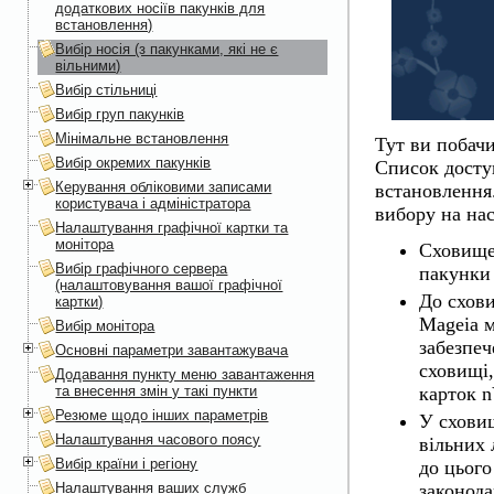
додаткових носіїв пакунків для
встановлення)
Вибір носія (з пакунками, які не є
вільними)
Вибір стільниці
Вибір груп пакунків
Мінімальне встановлення
Тут ви побач
Вибір окремих пакунків
Список досту
Керування обліковими записами
встановлення.
користувача і адміністратора
вибору на на
Налаштування графічної картки та
монітора
Сховищ
Вибір графічного сервера
пакунки
(налаштовування вашої графічної
До схов
картки)
Mageia м
Вибір монітора
забезпеч
Основні параметри завантажувача
сховищі,
Додавання пункту меню завантаження
та внесення змін у такі пункти
карток n
Резюме щодо інших параметрів
У схови
Налаштування часового поясу
вільних 
Вибір країни і регіону
до цього
Налаштування ваших служб
законода