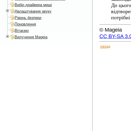
До цього
Вибір драйвера миші
відтворе
Налаштування звуку
потрібні
Рівень безпеки
Поновлення
© Mageia
Вітаємо
CC BY-SA 3.
Вилучення Mageia
назад