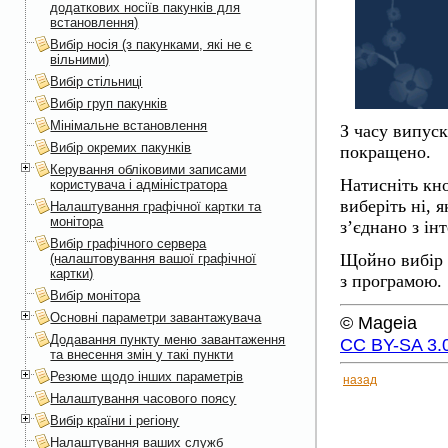
додаткових носіїв пакунків для
встановлення)
Вибір носія (з пакунками, які не є
вільними)
Вибір стільниці
Вибір груп пакунків
Мінімальне встановлення
З часу випуск
Вибір окремих пакунків
покращено.
Керування обліковими записами
Натисніть кн
користувача і адміністратора
виберіть
ні
, 
Налаштування графічної картки та
монітора
з’єднано з ін
Вибір графічного сервера
Щойно вибір 
(налаштовування вашої графічної
картки)
з програмою.
Вибір монітора
Основні параметри завантажувача
© Mageia
Додавання пункту меню завантаження
CC BY-SA 3.
та внесення змін у такі пункти
Резюме щодо інших параметрів
назад
Налаштування часового поясу
Вибір країни і регіону
Налаштування ваших служб