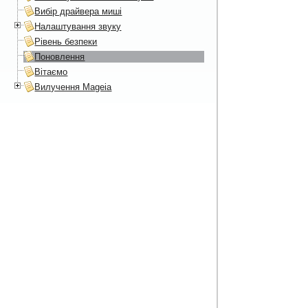
Вибір драйвера миші
Налаштування звуку
Рівень безпеки
Поновлення
Вітаємо
Вилучення Mageia