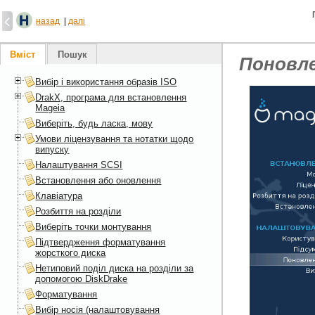
назад
|
далі
Вміст
Пошук
Поновл
Вибір і використання образів ISO
DrakX, програма для встановлення
Mageia
Виберіть, будь ласка, мову
Умови ліцензування та нотатки щодо
випуску
Налаштування SCSI
Встановлення або оновлення
Клавіатура
Розбиття на розділи
Виберіть точки монтування
Підтвердження форматування
жорсткого диска
Нетиповий поділ диска на розділи за
допомогою DiskDrake
Форматування
Вибір носія (налаштовування