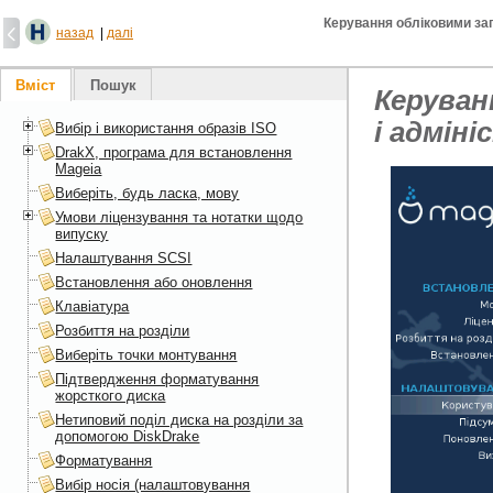
Керування обліковими зап
назад
|
далі
Вміст
Пошук
Керуван
і адмін
Вибір і використання образів ISO
DrakX, програма для встановлення
Mageia
Виберіть, будь ласка, мову
Умови ліцензування та нотатки щодо
випуску
Налаштування SCSI
Встановлення або оновлення
Клавіатура
Розбиття на розділи
Виберіть точки монтування
Підтвердження форматування
жорсткого диска
Нетиповий поділ диска на розділи за
допомогою DiskDrake
Форматування
Вибір носія (налаштовування