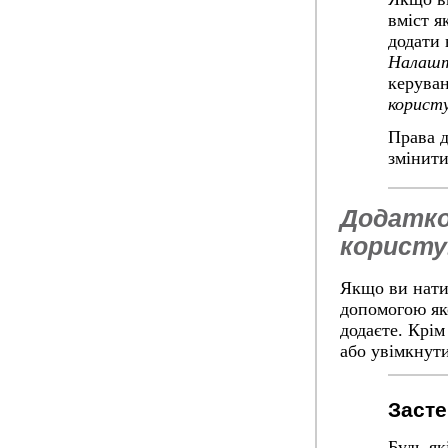
вміст я
додати 
Налашт
керуван
корист
Права д
змінити
Додатко
користу
Якщо ви нат
допомогою як
додаєте. Крім
або увімкнути
Заст
Будь-як