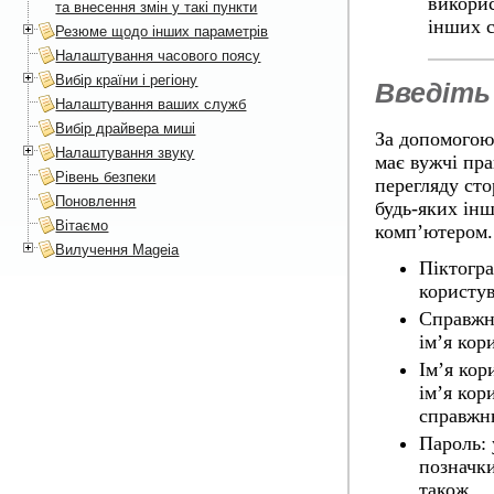
викорис
та внесення змін у такі пункти
інших с
Резюме щодо інших параметрів
Налаштування часового поясу
Вибір країни і регіону
Введіть
Налаштування ваших служб
Вибір драйвера миші
За допомогою 
Налаштування звуку
має вужчі пра
Рівень безпеки
перегляду сто
Поновлення
будь-яких інш
Вітаємо
комп’ютером.
Вилучення Mageia
Піктогр
користув
Справжн
ім’я кор
Ім’я кор
ім’я кор
справжнь
Пароль
:
позначки
також