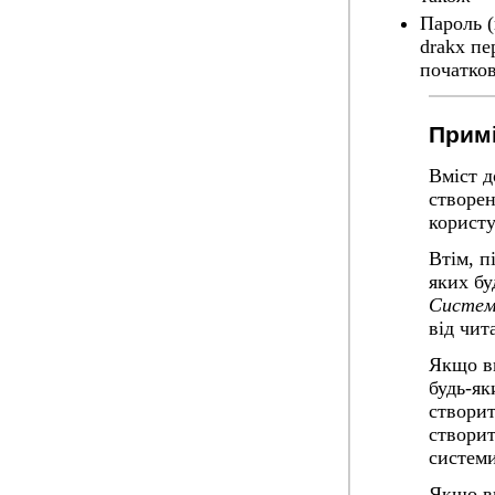
Пароль (
drakx пе
початков
Примі
Вміст д
створен
користу
Втім, п
яких бу
Систем
від чита
Якщо ви
будь-як
створит
створит
системи
Якщо ви