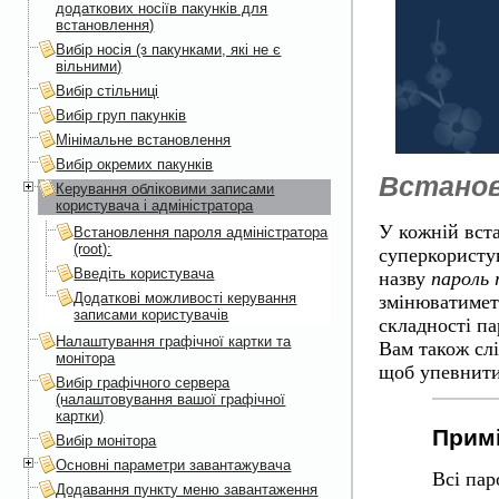
додаткових носіїв пакунків для
встановлення)
Вибір носія (з пакунками, які не є
вільними)
Вибір стільниці
Вибір груп пакунків
Мінімальне встановлення
Вибір окремих пакунків
Встанов
Керування обліковими записами
користувача і адміністратора
У кожній вст
Встановлення пароля адміністратора
(root):
суперкористув
Введіть користувача
назву
пароль 
Додаткові можливості керування
змінюватиметь
записами користувачів
складності па
Налаштування графічної картки та
Вам також сл
монітора
щоб упевнити
Вибір графічного сервера
(налаштовування вашої графічної
картки)
Примі
Вибір монітора
Основні параметри завантажувача
Всі пар
Додавання пункту меню завантаження