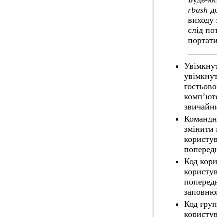
rbash
до
виходу 
слід по
портати
Увімкну
увімкнут
гостьово
комп’юте
звичайн
Командн
змінити 
користув
попередн
Код кори
користув
попередн
заповнюй
Код гру
користув