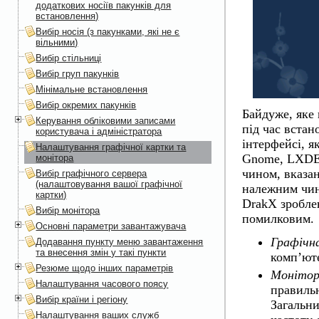
додаткових носіїв пакунків для
встановлення)
Вибір носія (з пакунками, які не є
вільними)
Вибір стільниці
Вибір груп пакунків
Мінімальне встановлення
Вибір окремих пакунків
Байдуже, яке
Керування обліковими записами
під час вста
користувача і адміністратора
інтерфейсі, я
Налаштування графічної картки та
Gnome
,
LXD
монітора
чином, вказа
Вибір графічного сервера
(налаштовування вашої графічної
належним чин
картки)
DrakX
зроблен
Вибір монітора
помилковим.
Основні параметри завантажувача
Графічн
Додавання пункту меню завантаження
та внесення змін у такі пункти
комп’юте
Резюме щодо інших параметрів
Моніто
Налаштування часового поясу
правильн
Вибір країни і регіону
Загальн
Налаштування ваших служб