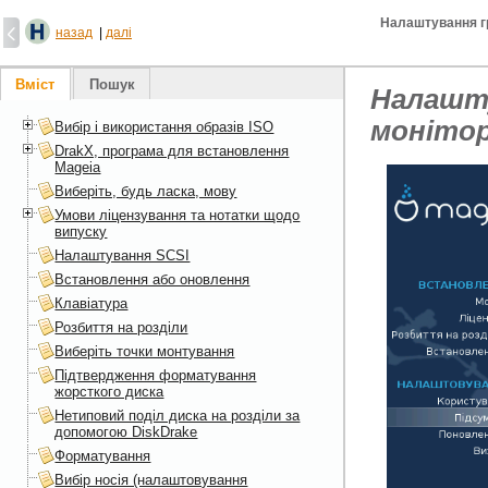
Налаштування гр
назад
|
далі
Вміст
Пошук
Налашту
моніто
Вибір і використання образів ISO
DrakX, програма для встановлення
Mageia
Виберіть, будь ласка, мову
Умови ліцензування та нотатки щодо
випуску
Налаштування SCSI
Встановлення або оновлення
Клавіатура
Розбиття на розділи
Виберіть точки монтування
Підтвердження форматування
жорсткого диска
Нетиповий поділ диска на розділи за
допомогою DiskDrake
Форматування
Вибір носія (налаштовування