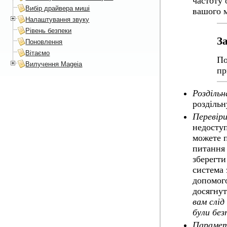
частоту 
Вибір драйвера миші
вашого м
Налаштування звуку
Рівень безпеки
З
Поновлення
Вітаємо
По
Вилучення Mageia
пр
Роздільн
роздільн
Перевір
недоступ
можете п
питання 
зберегти
система 
допомого
досягнут
вам слід
були без
Параме