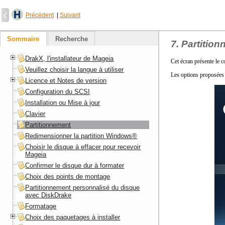
Précédent
|
Suivant
Sommaire
Recherche
7. Partitio
DrakX, l'installateur de Mageia
Cet écran présente le c
Veuillez choisir la langue à utiliser
Les options proposées d
Licence et Notes de version
Configuration du SCSI
Installation ou Mise à jour
Clavier
Partitionnement
Redimensionner la partition Windows®
Choisir le disque à effacer pour recevoir
Mageia
Confirmer le disque dur à formater
Choix des points de montage
Partitionnement personnalisé du disque
avec DiskDrake
Formatage
Choix des paquetages à installer