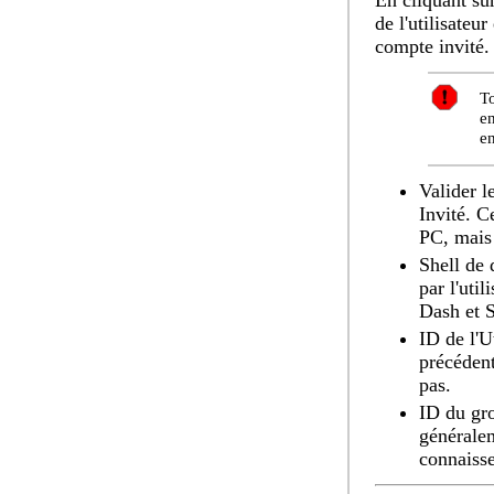
de l'utilisateu
compte invité.
To
en
en
Valider l
Invité. C
PC, mais 
Shell de
par l'uti
Dash et 
ID de l'U
précédent
pas.
ID du gr
généralem
connaisse