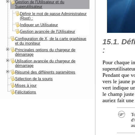
Gestion de l'Utilisateur et du
Superutilisateur
Définir le mot de passe Administrateur
(Root) :
Indiquer un Utilisateur
Gestion avancée de l'Utilisateur
Configuration de X, de la carte graphique
15.1. Déf
et du moniteur
:
Principales options du chargeur de
démarrage
Utilisation avancée du chargeur de
Pour chaque ins
démarrage
superutilisate
Résumé des différents paramètres
Pendant que vo
Sélection de la souris
vers le jaune p
Mises à jour
vert indique u
Félicitations
le champ juste
auriez fait une
To
d'
au