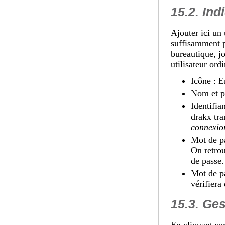
15.2. Ind
Ajouter ici un 
suffisamment pa
bureautique, jo
utilisateur ord
Icône
: E
Nom et 
Identifia
drakx tr
connexion
Mot de p
On retrou
de passe.
Mot de pa
vérifiera
15.3. Ges
En cliquant su