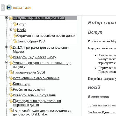
Вміст
Пошук
назад
|
далі
Вибір і використання образів ISO
Вибір і ви
Вступ
Носій
Вступ
Отримання та перевірка носіїв даних
Запис образу ISO
Розповсюдження Magei
DrakX, програма для встановлення
Існує два сімейства н
Mageia
Класичний за
Виберіть, будь ласка, мову
майбутню вст
Умови ліцензування та нотатки щодо
користуватис
випуску
Портативні н
Процес встан
Налаштування SCSI
Встановлення або оновлення
Подробиці наведено у
Клавіатура
Носій
Розбиття на розділи
Виберіть точки монтування
Визначення
Підтвердження форматування
жорсткого диска
Тут ми називаємо нос
Нетиповий поділ диска на розділи за
Знайти носії даних 
допомогою DiskDrake