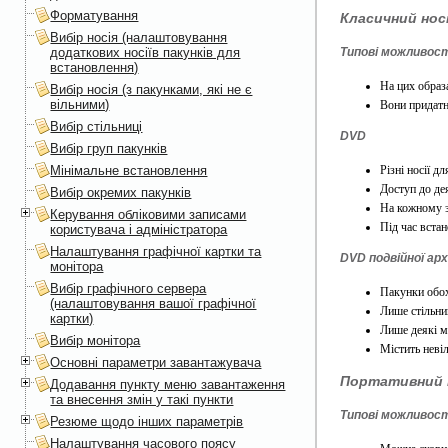
Форматування
Класичний нос
Вибір носія (налаштовування
додаткових носіїв пакунків для
Типові можливос
встановлення)
На цих образ
Вибір носія (з пакунками, які не є
вільними)
Вони придатн
Вибір стільниці
DVD
Вибір груп пакунків
Мінімальне встановлення
Різні носії дл
Доступ до де
Вибір окремих пакунків
На кожному з
Керування обліковими записами
Під час вста
користувача і адміністратора
Налаштування графічної картки та
DVD подвійної ар
монітора
Вибір графічного сервера
Пакунки обох
(налаштовування вашої графічної
Лише стільни
картки)
Лише деякі мови
Вибір монітора
Містить неві
Основні параметри завантажувача
Портативний 
Додавання пункту меню завантаження
та внесення змін у такі пункти
Типові можливос
Резюме щодо інших параметрів
Налаштування часового поясу