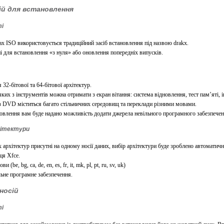
ій для встановлення
ті
ах ISO використовується традиційний засіб встановлення під назвою drakx.
і для встановлення «з нуля» або оновлення попередніх випусків.
я 32-бітової та 64-бітової архітектур.
яких з інструментів можна отримати з екран вітання: система відновлення, тест пам’яті,
 DVD міститься багато стільничних середовищ та переклади різними мовами.
новлення вам буде надано можливість додати джерела невільного програмного забезпечен
хітектури
 архітектур присутні на одному носії даних, вибір архітектури буде зроблено автоматич
ця Xfce.
 (be, bg, ca, de, en, es, fr, it, mk, pl, pt, ru, sv, uk)
льне програмне забезпечення.
носій
ті