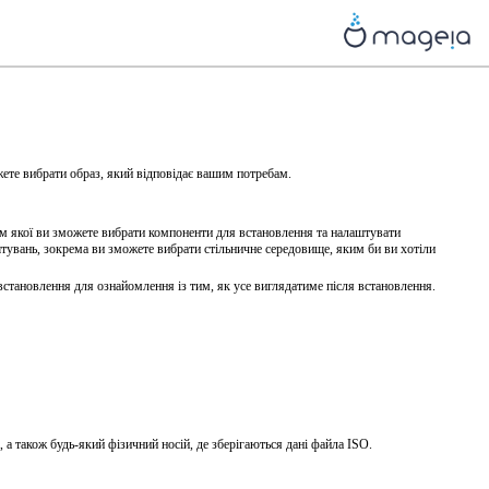
ете вибрати образ, який відповідає вашим потребам.
ом якої ви зможете вибрати компоненти для встановлення та налаштувати
тувань, зокрема ви зможете вибрати стільничне середовище, яким би ви хотіли
встановлення для ознайомлення із тим, як усе виглядатиме після встановлення.
а також будь-який фізичний носій, де зберігаються дані файла ISO.