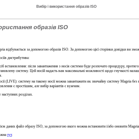
Вибір і використання образів ISO
користання образів ISO
a відбувається за допомогою образів ISO. За допомогою цієї сторінки довідки ви змож
осіїв дистрибутива:
сіб встановлення: після завантаження з носія системи буде розпочато процедуру, протяг
ановлену систему. Цей носій надасть вам максимальні можливості щодо гнучкості налаш
я.
осії (LIVE): систему на такому носії можна завантажити як звичайну систему Mageia без 
овлення є простішим, але вибір варіантів є вужчим.
 наступних розділах.
ієм даних файл образу ISO, за допомогою якого можна встановити і/або оновити Mageia, 
можна
тут
.