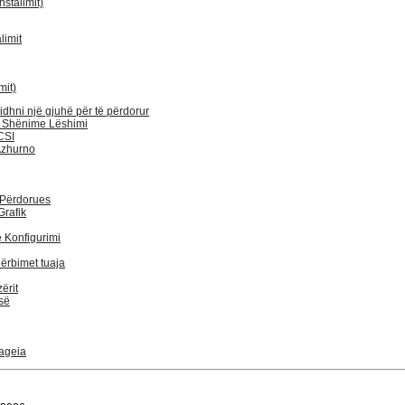
stalimit)
limit
mit)
jidhni një gjuhë për të përdorur
 Shënime Lëshimi
CSI
Azhurno
 Përdorues
Grafik
 Konfigurimi
ërbimet tuaja
ërit
isë
Mageia