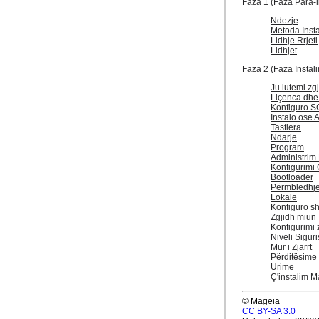
Faza 1 (Faza Para-in
Ndezje
Metoda Insta
Lidhje Rrjeti
Lidhjet
Faza 2 (Faza Instali
Ju lutemi zg
Liçenca dhe
Konfiguro S
Instalo ose 
Tastiera
Ndarje
Program
Administrim
Konfigurimi 
Bootloader
Përmbledhje
Lokale
Konfiguro sh
Zgjidh miun
Konfigurimi z
Niveli Sigur
Mur i Zjarrt
Përditësime
Urime
Ç'instalim 
© Mageia
CC BY-SA 3.0