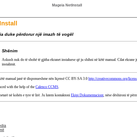
Mageia NetInstall
nstall
eia duke përdorur një imazh të vogël
Shënim
Askush nuk do të shohë të gjitha ekranet instaluese që ju shihni në këtë manual. Cilat ekrane ju
instalimit.
 këtë manual janë të disponueshme nën liçensë CC BY-SA 3.0
http://creativecommons.org/licens
ced with the help of the
Calenco CCMS
.
etarë në kohën e tyre të lirë. Ju lutem kontaktoni
Ekipi Dokumentaciont
, nëse dëshironi të për
edia
mit