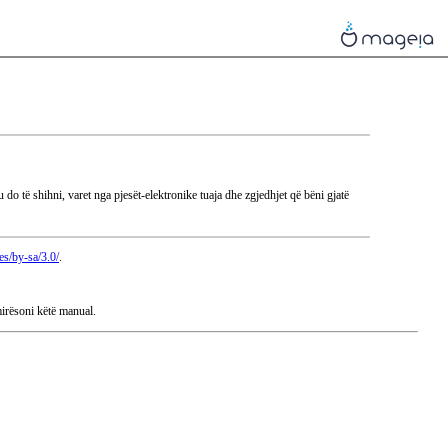
 do të shihni, varet nga pjesët-elektronike tuaja dhe zgjedhjet që bëni gjatë
es/by-sa/3.0/
.
mirësoni këtë manual.