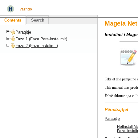
|
Vazhdo
Contents
Search
Mageia NetI
Paraqitje
Instalimi i Mag
Faza 1 (Faza Para-instalimit)
Faza 2 (Faza Instalimit)
Tekstet dhe pamjet në
This manual was produ
Është shkruar nga vulln
Përmbajtjet
Paraqitje
NetInstall M
Fazat Instali